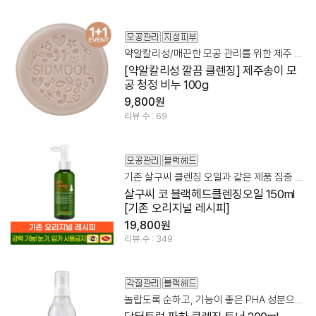
약알칼리성/매끈한 모공 관리를 위한 제주 모공 비누
[약알칼리성 깔끔 클렌징] 제주송이 모
공 청정 비누 100g
9,800원
리뷰 수 : 69
기존 살구씨 클렌징 오일과 같은 제품 집중 케어 클렌징 오일
살구씨 코 블랙헤드클렌징오일 150ml
[기존 오리지널 레시피]
19,800원
리뷰 수 : 349
놀랍도록 순하고, 기능이 좋은 PHA 성분으로 각질관리!