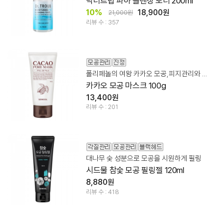
닥터트럽 파하 클렌징 토너 200ml
10%
18,900원
21,000원
리뷰 수 : 357
폴리페놀의 여왕 카카오 모공,피지관리와 진정을 동시에!
카카오 모공 마스크 100g
13,400원
리뷰 수 : 201
대나무 숯 성분으로 모공을 시원하게 필링
시드물 참숯 모공 필링젤 120ml
8,880원
리뷰 수 : 418