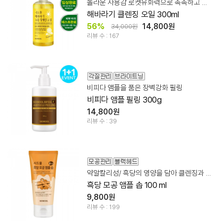
놀라운 사용감 로켓유화력으로 촉촉하고 깔끔한 클렌징!
해바라기 클렌징 오일 300ml
56%
14,800원
34,000원
리뷰 수 : 167
비피다 앰플을 품은 장벽강화 필링
비피다 앰플 필링 300g
14,800원
리뷰 수 : 39
약알칼리성/ 흑당의 영양을 담아 클렌징과 포어 관리를 한번에!
흑당 모공 앰플 솝 100 ml
9,800원
리뷰 수 : 199