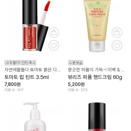
자연에물들다 토마토 붉은 다홍빛 틴트
향긋한 퍼퓸이 가득~! 미백 & 주름 & 보습 한번에!
토마토 립 틴트 3.5ml
뷰리즈 퍼퓸 핸드크림 60g
7,800원
5,200원
리뷰 수 : 917
리뷰 수 : 273