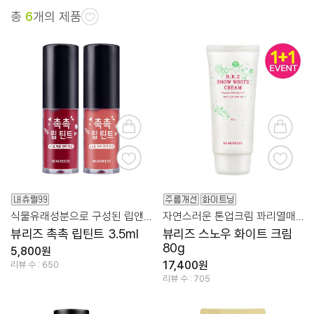
총
6
개의 제품
식물유래성분으로 구성된 립앤치크 멀티 틴트
자연스러운 톤업크림 꽈리열매수 70%
뷰리즈 촉촉 립틴트 3.5ml
뷰리즈 스노우 화이트 크림
80g
5,800원
17,400원
리뷰 수 : 650
리뷰 수 : 705