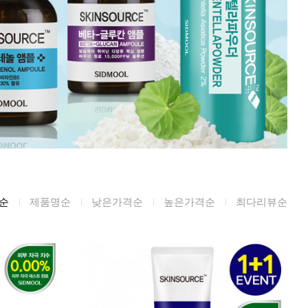
미생물&방사능
검사
텍스트 사용후기
포토사용 후기
성분사전
해외배송문의
시드물 매니아
순
제품명순
낮은가격순
높은가격순
최다리뷰순