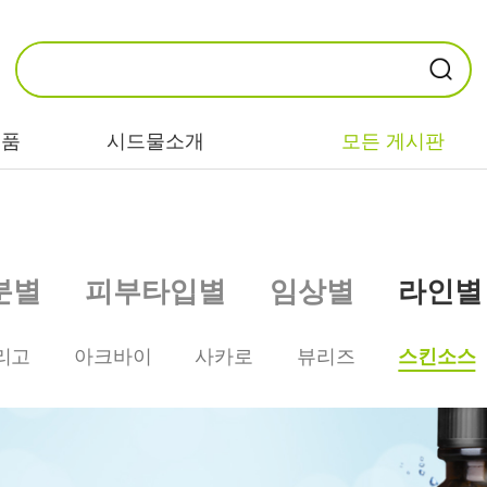
제품
시드물소개
모든 게시판
카테고리별
기능/고민별
성분별
분별
피부타입별
임상별
라인별
비누/클렌징
트러블/시카
EGF/FGF/IGF
마스크/팩/필링
민감/건조/속당
콜라겐
리고
아크바이
사카로
뷰리즈
스킨소스
김
스킨/토너/미스
히알루론산
트
미백/화이트닝/
병풀/센텔라
흔적
앰플/에센스/세
판테놀
럼
안티에이징/주