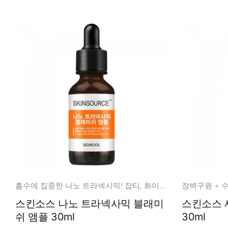
흡수에 집중한 나노 트라넥사믹! 잡티, 화이트닝 케어!
스킨소스 나노 트라넥사믹 블래미
스킨소스 세라
쉬 앰플 30ml
30ml