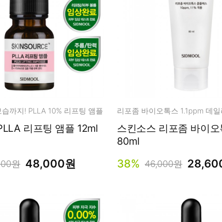
남성화장품
티트리
내츄럴99
무오일
세라마이드
글루타치온
트라넥사믹
피디알엔
까지! PLLA 10% 리프팅 앰플
LLA 리프팅 앰플 12ml
스킨소스 리포좀 바이오
80ml
48,000원
38%
28,6
000원
46,000원