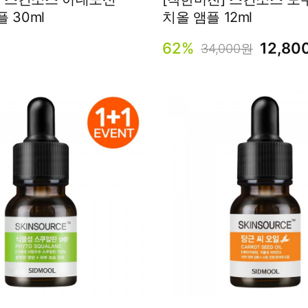
플 30ml
치올 앰플 12ml
62%
12,80
34,000원