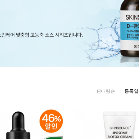
름/탄력
레티놀
수분젤/에센셜
모공/피지/블랙
녹차/EGCG
로션
헤드
알로에
크림
각질관리
어성초
썬케어
장벽케어
아하/바하/파하/
오일
무기자차
라하
바디/헤어/핸드/
레이저관리
징크
풋
탈모케어
봉독/프로폴리스
메이크업
판매량순
등록일
동물성프리
호호바
립/아이
예비맘
달팽이
건강식품
미취학
카렌듈라
소품
청소년
동백