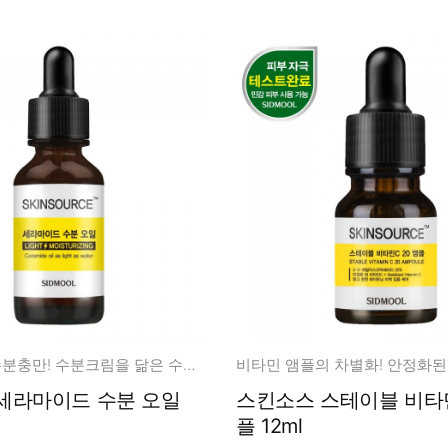
장벽구원 + 수분충만! 수분크림을 닮은 수분오일
마이드 수분 오일
스킨소스 스테이블 비타민
플 12ml