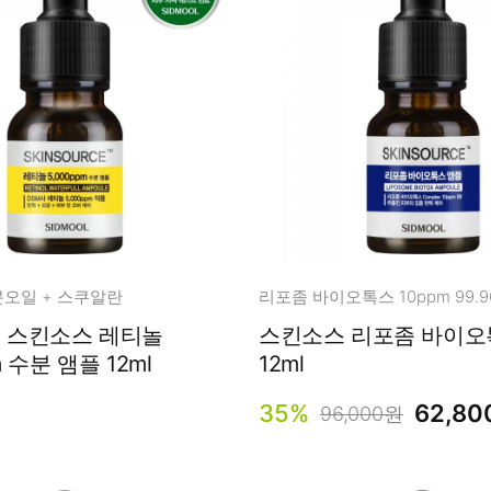
분오일 + 스쿠알란
) 스킨소스 레티놀
스킨소스 리포좀 바이오
5,000ppm 수분 앰플 12ml
12ml
35%
62,8
96,000원