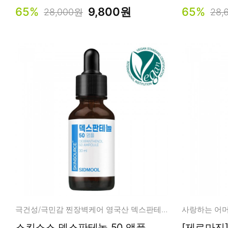
65%
9,800원
65%
28,000원
28,
극건성/극민감 찐장벽케어 영국산 덱스판테놀 50%
스킨소스 덱스판테놀 50 앰플
[제로마진