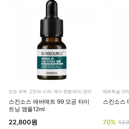
모든 피부 고민의 시작! 과다 유분/피지 관리
스킨소스 애버매트 99 모공 타이
트닝 앰플12ml
22,800원
70%
52,