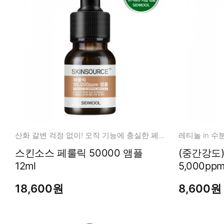
산화 갈변 걱정 없이! 오직 기능에 충실한 페룰릭 앰플
레티놀 in 수
스킨소스 페룰릭 50000 앰플
(중간강도
12ml
18,600원
8,600원