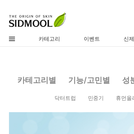
카테고리
이벤트
신
#전체메뉴
전제품보기
신제품
카테고리별
기능/고민별
성
카테고리별
베스트
닥터트럽
민중기
휴먼올
이벤트
기능/고민별
임상별
성분별