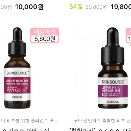
10,000원
34%
19,80
600원
29,800원
사랑하는 어머니 피부를 위한 콜라겐수 90% + 아데노신 앰플
누구나 편안하게 촉촉한 피부 탄
] 스킨소스 아데노신
[착한마진] 스킨소스 모두의 바쿠