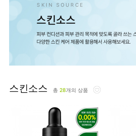
피부타입별
스킨소스
총
28
개의 상품