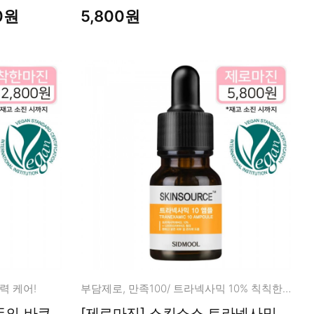
0원
5,800원
력 케어!
부담제로, 만족100/ 트라넥사믹 10% 칙칙한피부, 다크스팟, 에이지스팟
[제로마진] 스킨소스 트라넥사믹