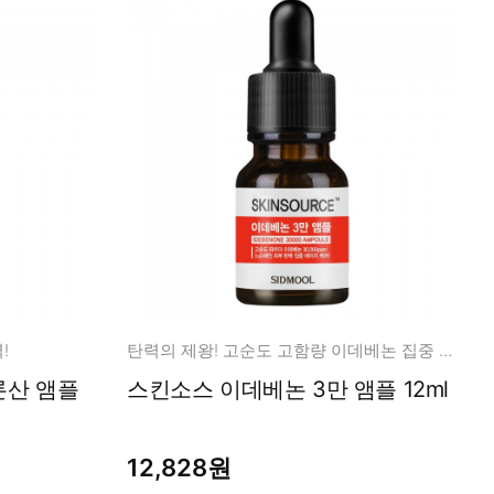
!
탄력의 제왕! 고순도 고함량 이데베논 집중 케어 앰플
론산 앰플
스킨소스 이데베논 3만 앰플 12ml
12,828원