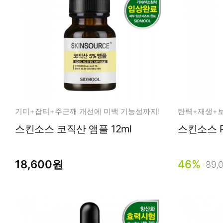
기미+잡티+주근깨 개선에 미백 기능성까지!
탄력+재생+보습
스킨소스 코직산 앰플 12ml
스킨소스 P
18,600원
46%
89,