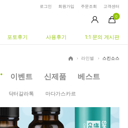
로그인
회원가입
주문조회
고객센터
0
포토후기
사용후기
1:1 문의 게시판
라인별
스킨소스
피부타입별
커뮤니티
마이페이지
이벤트
신제품
베스트
건성
시사모
주문조회
중성
상품문의
장바구니
닥터갈라톡
마다가스카르
지성
시드물통신
최근본상품
복합성
전 어떻게 써요?
위시리스트
민감성
공지사항