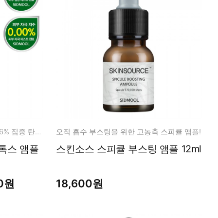
리포좀 바이오톡스 10ppm 99.96% 집중 탄력 케어!
오직 흡수 부스팅을 위한 고농축 스피큘 앰플!
톡스 앰플
스킨소스 스피큘 부스팅 앰플 12ml
00원
18,600원