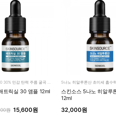
매트릭실 3000 30% 민감 탄력 주름 굴곡 케어!
5나노 히알루론산 초미세 흡수력
스킨소스 매트릭실 30 앰플 12ml
스킨소스 5나노 히알루
12ml
15,600원
32,000원
000원