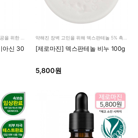
나이아신아마이드 30% 생기, 모공을 위한 믹스템!
약해진 장벽 고민을 위해 덱스판테놀 5% 촉촉 클렌징
[제로마진] 덱스판테놀 비누 100g
5,800원