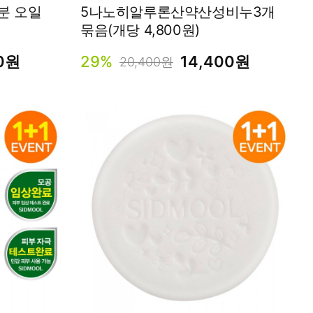
5나노히알루론산약산성비누3개
묶음(개당 4,800원)
00원
29%
14,400원
20,400원