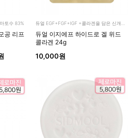
마토수 83%
듀얼 EGF+FGF+IGF +콜라겐을 담은 신개념 에이징 멀티 케어
듀얼 이지에프 하이드로 겔 위드
콜라겐 24g
원
10,000원