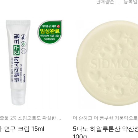
판매량순
등록일
름/탄력
레티놀
수분젤/에센셜
모공/피지/블랙
녹차/EGCG
로션
헤드
알로에
크림
각질관리
어성초
썬케어
장벽케어
아하/바하/파하/
오일
무기자차
라하
바디/헤어/핸드/
레이저관리
징크
풋
탈모케어
봉독/프로폴리스
메이크업
동물성프리
호호바
립/아이
예비맘
달팽이
건강식품
미취학
센텔라정량추출물 2% 소량으로도 확실한 스팟 집중 케어
카렌듈라
소품
청소년
연구 크림 15ml
5나노 히알루론산 약산성 비누
동백
100g