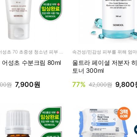
국내산 청정 어성초 70 초중생 청소년 피부 고민부터 진정 수딩 케어!
[착한마진] 어성초 수분크림 80ml
울트라 페이셜 저분자 
토너 300ml
7,900원
77%
9,800
800원
42,000원