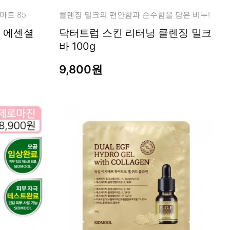
마토 85
클렌징 밀크의 편안함과 순수함을 담은 비누!
닥터트럽 스킨 리터닝 클렌징 밀크
바 100g
9,800원