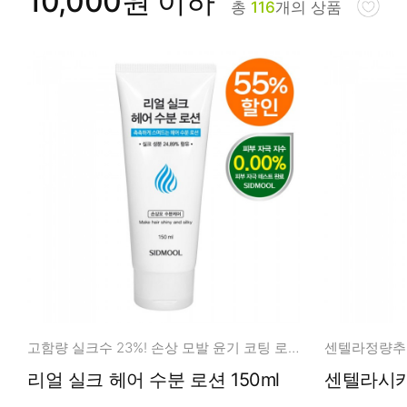
10,000원 이하
총
116
개의 상품
피부타입별
고함량 실크수 23%! 손상 모발 윤기 코팅 로션
리얼 실크 헤어 수분 로션 150ml
센텔라시카 