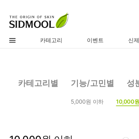
카테고리
이벤트
신
#전체메뉴
전제품보기
신제품
카테고리별
기능/고민별
성
카테고리별
베스트
5,000원 이하
10,000
이벤트
기능/고민별
임상별
성분별