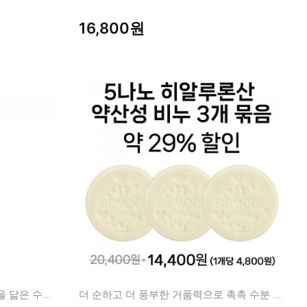
16,800원
장벽구원 + 수분충만! 수분크림을 닮은 수분오일
더 순하고 더 풍부한 거품력으로 촉촉 수분 영양 클렌징!