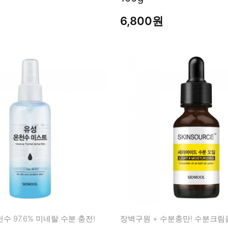
남성화장품
티트리
6,800원
내츄럴99
무오일
세라마이드
글루타치온
트라넥사믹
피디알엔
수 97.6% 미네랄 수분 충전!