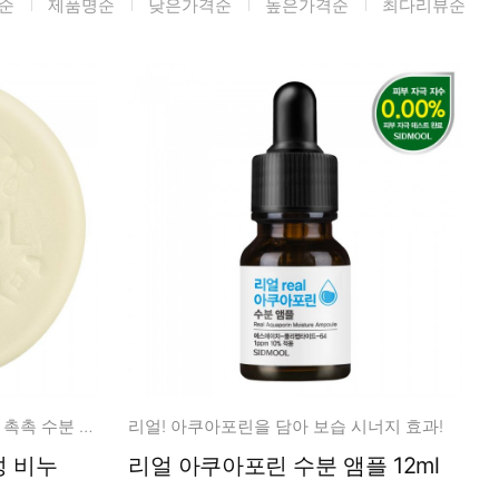
순
제품명순
낮은가격순
높은가격순
최다리뷰순
미생물&방사능
검사
텍스트 사용후기
포토사용 후기
성분사전
해외배송문의
시드물 매니아
더 순하고 더 풍부한 거품력으로 촉촉 수분 영양 클렌징!
리얼! 아쿠아포린을 담아 보습 시너지 효과!
리얼 아쿠아포린 수분 앰플 12ml