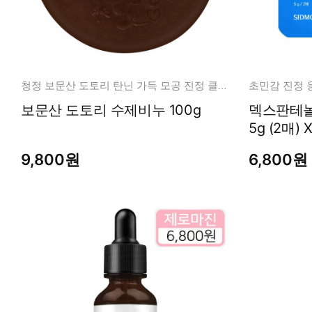
청정 보문산 도토리 탄닌 가득 모공 진정 클렌징
초민감 진정 응
보문산 도토리 수제비누 100g
덱스판테놀
5g (2매) 
9,800원
6,800원