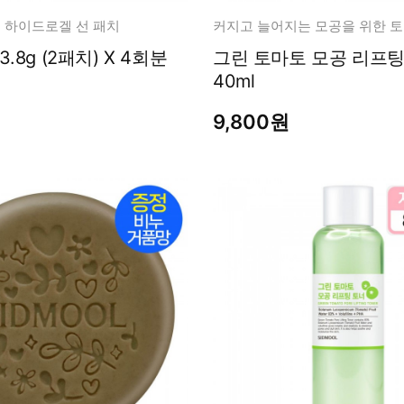
기능성 하이드로겔 선 패치
커지고 늘어지는 모공을 위한 토
외출 패치 3.8g (2패치) X 4회분
그린 토마토 모공 리프팅 에센셜
40ml
9,800원