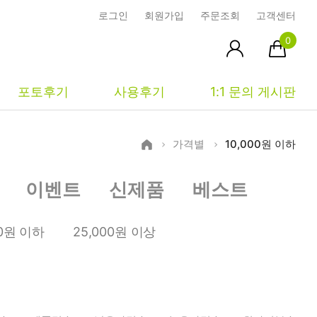
로그인
회원가입
주문조회
고객센터
0
포토후기
사용후기
1:1 문의 게시판
가격별
10,000원 이하
피부타입별
커뮤니티
마이페이지
이벤트
신제품
베스트
건성
시사모
주문조회
중성
상품문의
장바구니
00원 이하
25,000원 이상
지성
시드물통신
최근본상품
복합성
전 어떻게 써요?
위시리스트
민감성
공지사항