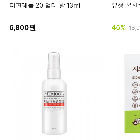
디판테놀 20 멀티 밤 13ml
유성 온천수
6,800원
46%
18,