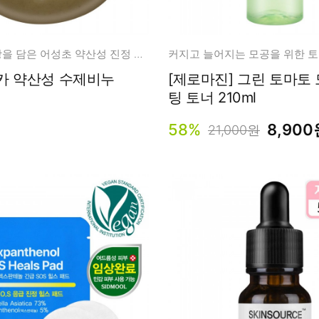
어머니의 사랑을 담은 어성초 약산성 진정 클렌징!
커지고 늘어지는 모공을 위한 토
제비누
[제로마진] 그린 토마토 모공 리프
팅 토너 210ml
58%
8,900
21,000원