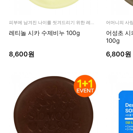
피부에 남겨진 나이를 씻겨드리기 위한 레티놀시카 비누
레티놀 시카 수제비누 100g
어성초 시카 약산성 수
100g
8,600원
6,800원