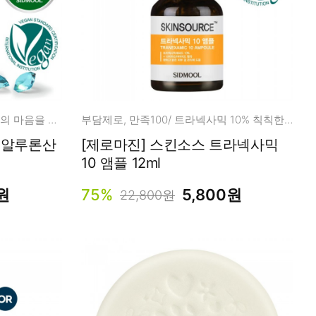
속건성/민감성 피부를 위해 엄마의 마음을 듬뿍 담아 만들었습니다.
부담제로, 만족100/ 트라넥사믹 10% 칙칙한피부, 다크스팟, 에이지스팟
히알루론산
[제로마진] 스킨소스 트라넥사믹
10 앰플 12ml
원
75%
5,800원
22,800원