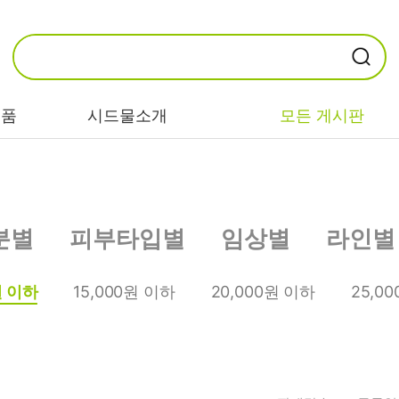
제품
시드물소개
모든 게시판
카테고리별
기능/고민별
성분별
분별
피부타입별
임상별
라인별
비누/클렌징
트러블/시카
EGF/FGF/IGF
마스크/팩/필링
민감/건조/속당
콜라겐
원 이하
15,000원 이하
20,000원 이하
25,0
김
스킨/토너/미스
히알루론산
트
미백/화이트닝/
병풀/센텔라
흔적
앰플/에센스/세
판테놀
럼
안티에이징/주