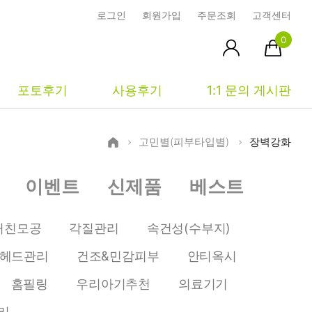
로그인
회원가입
주문조회
고객센터
0
포토후기
사용후기
1:1 문의 게시판
고민별(피부타입별)
장벽강화
피부타입별
커뮤니티
마이페이지
이벤트
신제품
베스트
건성
시사모
주문조회
중성
상품문의
장바구니
거친모공
각질관리
속건성(수부지)
지성
시드물통신
최근본상품
헤드관리
건조&민감피부
안티옥시
복합성
전 어떻게 써요?
위시리스트
홈필링
우리아기추천
의료기기
민감성
공지사항
리