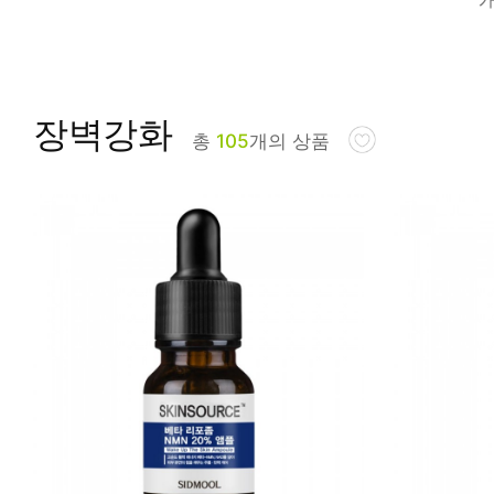
피부타입별
장벽강화
총
105
개의 상품