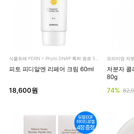
식물유래 PDRN = Phyto DNA® 특허 원료 50%
피토 피디알엔 리페어 크림 60ml
저분자 콜
80g
18,600원
74%
82,