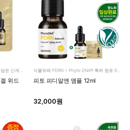
듀얼 EGF+FGF+IGF +콜라겐을 담은 신개념 에이징 멀티 케어
식물유래 PDRN = Phyto DNA® 특허 원료 99.96%
피토 피디알엔 앰플 12ml
32,000원