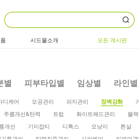
제품
시드물소개
모든 게시판
카테고리별
기능/고민별
성분별
분별
피부타입별
임상별
라인별
비누/클렌징
트러블/시카
EGF/FGF/IGF
마스크/팩/필링
민감/건조/속당
콜라겐
바디케어
모공관리
피지관리
장벽강화
김
스킨/토너/미스
히알루론산
주름개선&탄력
트럽
화이트헤드관리
블랙
트
미백/화이트닝/
병풀/센텔라
흔적
름개선
기미잡티
디톡스
모낭이
튼살
앰플/에센스/세
판테놀
럼
안티에이징/주
개기름관리
탄력집중관리
시카케어
리페어관