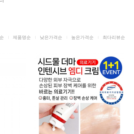
미생물&방사능
검사
텍스트 사용후기
포토사용 후기
순
제품명순
낮은가격순
높은가격순
최다리뷰순
성분사전
해외배송문의
시드물 매니아