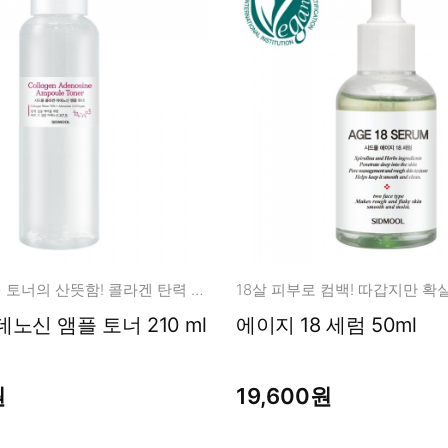
앰플의 영양 + 토너의 산뜻함! 콜라겐 탄력 집중 케어
18살 피부로 컴백! 따갑지만 확
콜라겐 아데노신 앰플 토너 210 ml
에이지 18 세럼 50ml
원
19,600원