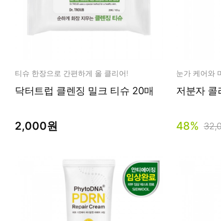
티슈 한장으로 간편하게 올 클리어!
닥터트럽 클렌징 밀크 티슈 20매
저분자 콜라
2,000원
48%
32,