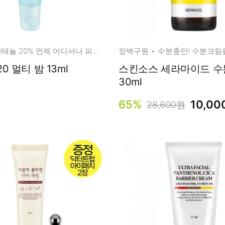
영국산 덱스판테놀 20% 언제 어디서나 피부 장벽 관리!
디판테놀 20 멀티 밤 13ml
스킨소스 세라마이드 수분 오일
30ml
65%
10,0
28,600원