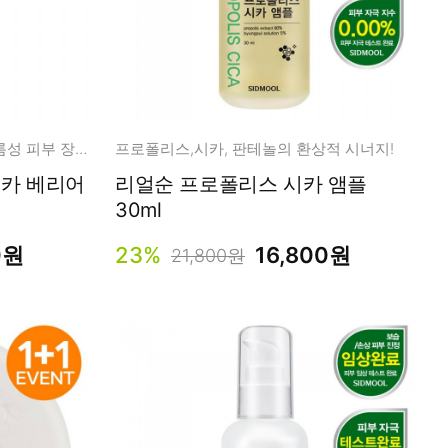
끝없는 당김! 속건성 종결! 여드름성 피부 장벽 케어
프로폴리스,시카, 판테놀의 환상적 시너지!
리얼순 프로폴리스 시카 앰플
30ml
0원
23%
16,800원
21,800원