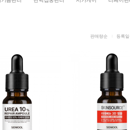
름/탄력
레티놀
수분젤/에센셜
모공/피지/블랙
녹차/EGCG
로션
헤드
알로에
크림
각질관리
판매량순
등록일
어성초
썬케어
장벽케어
아하/바하/파하/
오일
무기자차
라하
바디/헤어/핸드/
레이저관리
징크
풋
탈모케어
봉독/프로폴리스
메이크업
동물성프리
호호바
립/아이
예비맘
달팽이
건강식품
미취학
카렌듈라
소품
청소년
동백