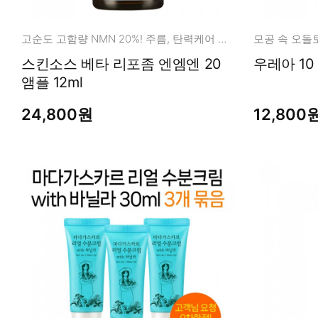
고순도 고함량 NMN 20%! 주름, 탄력케어 앰플
스킨소스 베타 리포좀 엔엠엔 20
앰플 12ml
24,800원
12,800