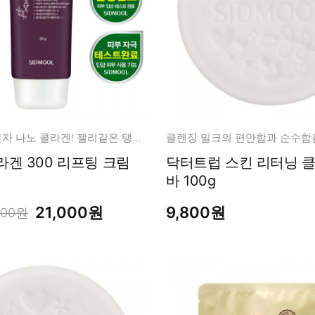
프리미엄 저분자 나노 콜라겐! 젤리같은 탱탱볼 피부 탄력 케어
클렌징 밀크의 편안함과 순수함을
라겐 300 리프팅 크림
닥터트럽 스킨 리터닝 
바 100g
21,000원
9,800원
000원