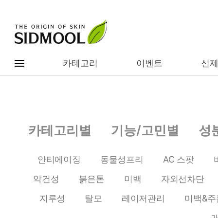
카테고리
이벤트
신
#전체메뉴
전제품보기
신제품
카테고리별
기능/고민별
성
카테고리별
베스트
안티에이징
동물성프리
AC 스팟
이벤트
기능/고민별
악건성
붉은톤
미백
자외선차단
임상별
성분별
지루성
탈모
레이저관리
미백&주