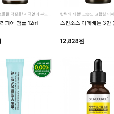
남성화장품
티트리
내츄럴99
모공 속 오돌토돌한 각질을! 자극없이 부드럽게 케어
무오일
우레아 10 리페어 앰플 12ml
세라마이드
글루타치온
원
12,828원
트라넥사믹
피디알엔