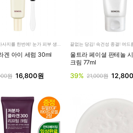
눈가 케어와 마사지를 한번에! 눈가 피부 생기/탄력 케어
겐 아이 세럼 30ml
울트라 페이셜 판테놀 시카 베리어
크림 77ml
16,800원
39%
12,80
000원
21,000원