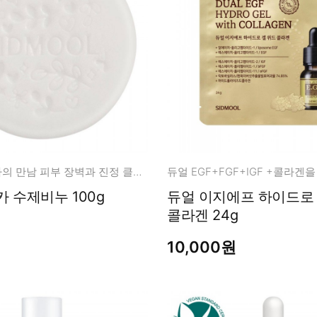
판테놀과 시카의 만남 피부 장벽과 진정 클렌징 케어!
 수제비누 100g
듀얼 이지에프 하이드로 겔 위드
콜라겐 24g
10,000원