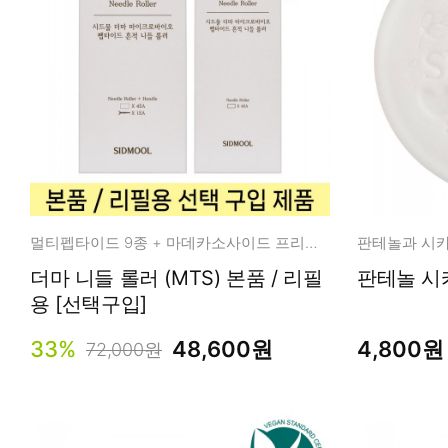
멀티펩타이드 9종 + 마데카소사이드 프리미엄 홈 뷰티 디바이스
더마 니들 롤러 (MTS) 본품 / 리필
판테놀 시카
용 [선택구입]
33%
48,600원
4,800원
72,000원