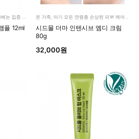
탄력의 제왕! 고순도 고함량 이데베논 집중 케어 앰플
온 가족, 아기 모든 연령층 손상된 피부 케어 바르는 의료기기
스킨소스 이데베논 3만 앰플 12ml
시드물 더마 인텐시브 엠디 크림
80g
32,000원