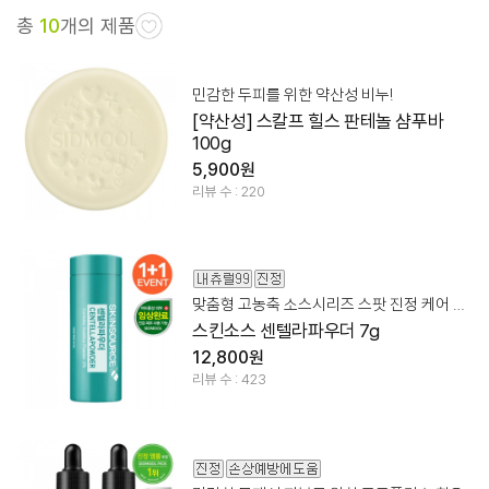
총
10
개의 제품
민감한 두피를 위한 약산성 비누!
[약산성] 스칼프 힐스 판테놀 샴푸바
100g
5,900원
리뷰 수 : 220
맞춤형 고농축 소스시리즈 스팟 진정 케어 파우더
스킨소스 센텔라파우더 7g
12,800원
리뷰 수 : 423