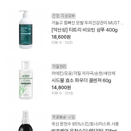
가늘고 힘빠진 모발 두피건강관리 MUST HAVE!
[약산성] 티트리 비오틴 샴푸 400g
18,600원
리뷰 수 : 1031
카테킨/모공/각질 저자극/순한/세안제
시드물 효소 파우더 클렌져 60g
14,800원
리뷰 수 : 1018
국산 온천수 85%스킨/토너/미스트 사용