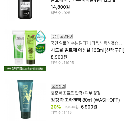
발효케어 온천수미네랄워터 125ml
14,800원
리뷰 수 : 925
국민 알로에 수분젤되기! 더욱 노력하겠습니다.
시드물 알로에 에센셜 165ml [선택구입]
8,900원
리뷰 수 : 11905
청정 해초들로 탄력+피부 청정
청정 해초라겐팩 80ml (WASH OFF)
20%
6,900원
8,600원
리뷰 수 : 1419