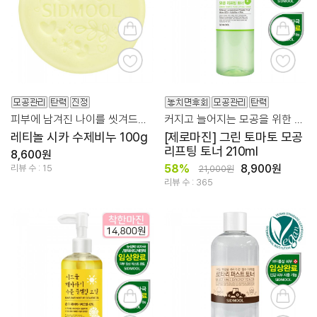
피부에 남겨진 나이를 씻겨드리기 위한 레티놀시카 비누
커지고 늘어지는 모공을 위한 토마토수 83%
레티놀 시카 수제비누 100g
[제로마진] 그린 토마토 모공
리프팅 토너 210ml
8,600원
58%
8,900원
리뷰 수 : 15
21,000원
리뷰 수 : 365