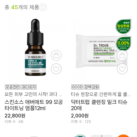
총
45
개의 제품
모든 피부 고민의 시작! 과다 유분/피지 관리
티슈 한장으로 간편하게 올 클리어!
스킨소스 애버매트 99 모공
닥터트럽 클렌징 밀크 티슈
타이트닝 앰플12ml
20매
22,800원
2,000원
리뷰 수 : 48
리뷰 수 : 125