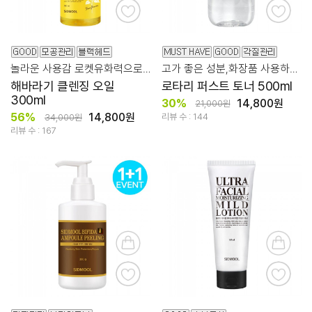
놀라운 사용감 로켓유화력으로 촉촉하고 깔끔한 클렌징!
고가 좋은 성분,화장품 사용하기 전에는 로타리로! 파하 20,000ppm
해바라기 클렌징 오일
로타리 퍼스트 토너 500ml
300ml
30%
14,800원
21,000원
56%
14,800원
리뷰 수 : 144
34,000원
리뷰 수 : 167