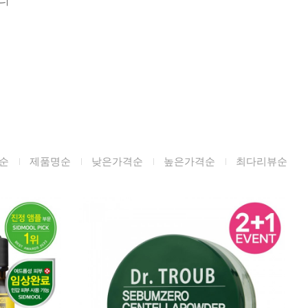
미생물&방사능
검사
텍스트 사용후기
포토사용 후기
성분사전
해외배송문의
순
제품명순
낮은가격순
높은가격순
최다리뷰순
시드물 매니아