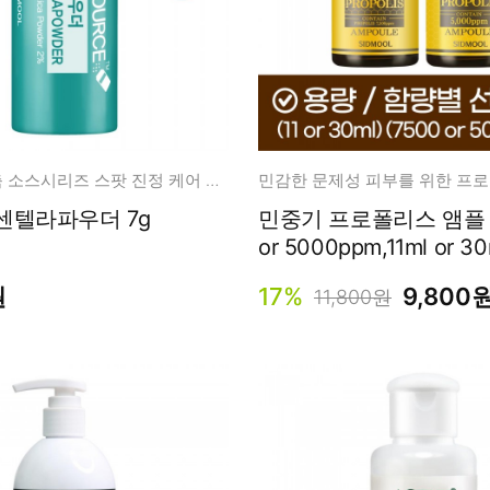
남성화장품
티트리
내츄럴99
무오일
세라마이드
글루타치온
맞춤형 고농축 소스시리즈 스팟 진정 케어 파우더
민감한 문제성 피부를 위한 프
트라넥사믹
센텔라파우더 7g
민중기 프로폴리스 앰플 7
피디알엔
or 5000ppm,11ml or 
입)
원
17%
9,800
11,800원