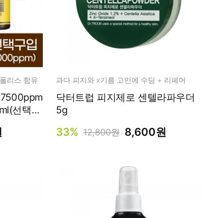
로폴리스 함유
과다 피지와 x기름 고민에 수딩 + 리페어
500ppm
닥터트럽 피지제로 센텔라파우더
30ml(선택구
5g
원
33%
8,600원
12,800원