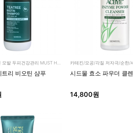
가늘고 힘빠진 모발 두피건강관리 MUST HAVE!
카테킨/모공/각질 저자극/순한/
 티트리 비오틴 샴푸
시드물 효소 파우더 클렌
원
14,800원