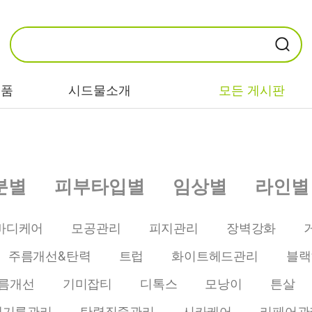
제품
시드물소개
모든 게시판
카테고리별
기능/고민별
성분별
분별
피부타입별
임상별
라인별
비누/클렌징
트러블/시카
EGF/FGF/IGF
마스크/팩/필링
민감/건조/속당
콜라겐
바디케어
모공관리
피지관리
장벽강화
김
스킨/토너/미스
히알루론산
주름개선&탄력
트럽
화이트헤드관리
블랙
트
미백/화이트닝/
병풀/센텔라
흔적
름개선
기미잡티
디톡스
모낭이
튼살
앰플/에센스/세
판테놀
럼
안티에이징/주
개기름관리
탄력집중관리
시카케어
리페어관