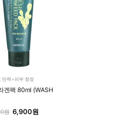
 탄력+피부 청정
겐팩 80ml (WASH
6,900원
00원