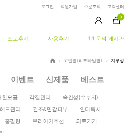
로그인
회원가입
주문조회
고객센터
0
포토후기
사용후기
1:1 문의 게시판
고민별(피부타입별)
지루성
피부타입별
커뮤니티
마이페이지
이벤트
신제품
베스트
건성
시사모
주문조회
중성
상품문의
장바구니
거친모공
각질관리
속건성(수부지)
지성
시드물통신
최근본상품
헤드관리
건조&민감피부
안티옥시
복합성
전 어떻게 써요?
위시리스트
홈필링
우리아기추천
의료기기
민감성
공지사항
리