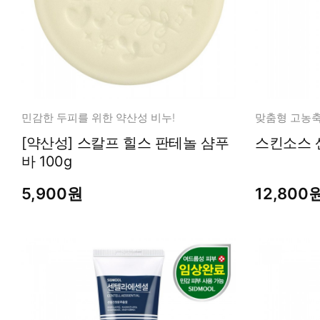
민감한 두피를 위한 약산성 비누!
[약산성] 스칼프 힐스 판테놀 샴푸
스킨소스 
바 100g
5,900원
12,800