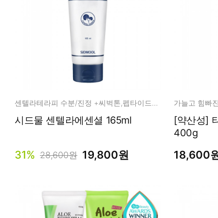
센텔라테라피 수분/진정 +씨벅톤,펩타이드적용
시드물 센텔라에센셜 165ml
[약산성]
400g
31%
19,800원
18,600
28,600원