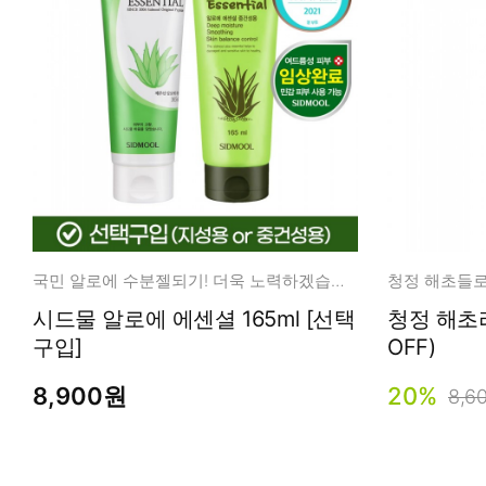
국민 알로에 수분젤되기! 더욱 노력하겠습니다.
청정 해초들로
시드물 알로에 에센셜 165ml [선택
청정 해초라
구입]
OFF)
8,900원
20%
8,6