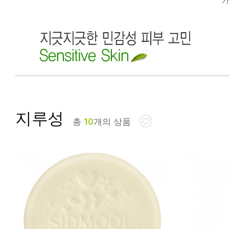
피부타입별
지루성
총
10
개의 상품