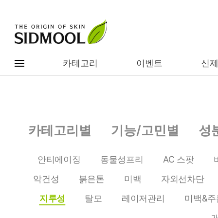
카테고리
이벤트
신
#전체메뉴
전제품보기
신제품
카테고리별
기능/고민별
성
카테고리별
베스트
안티에이징
동물성프리
AC 스팟
이벤트
기능/고민별
악건성
붉은톤
미백
자외선차단
임상별
성분별
지루성
탈모
레이저관리
미백&주