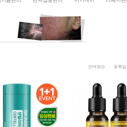
름/탄력
레티놀
수분젤/에센셜
모공/피지/블랙
녹차/EGCG
로션
헤드
알로에
크림
각질관리
어성초
썬케어
장벽케어
아하/바하/파하/
오일
무기자차
라하
바디/헤어/핸드/
레이저관리
판매량순
등록일
징크
풋
탈모케어
봉독/프로폴리스
메이크업
동물성프리
호호바
립/아이
예비맘
달팽이
건강식품
미취학
카렌듈라
소품
청소년
동백