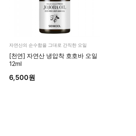
자연산의 순수함을 그대로 간직한 오일
[천연] 자연산 냉압착 호호바 오일
12ml
6,500원