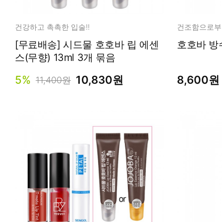
건강하고 촉촉한 입술!!
[무료배송] 시드물 호호바 립 에센
호호바 방
스(무향) 13ml 3개 묶음
5%
10,830원
8,600원
11,400원