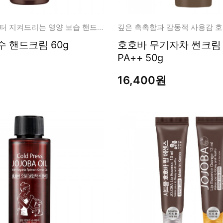
남성화장품
티트리
내츄럴99
건조함으로부터 지켜드리는 영양 보습 핸드크림
무오일
수 핸드크림 60g
호호바 무기자차 썬크림 SPF4
세라마이드
PA++ 50g
글루타치온
16,400원
트라넥사믹
피디알엔