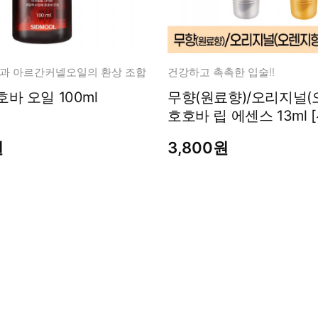
과 아르간커넬오일의 환상 조합
건강하고 촉촉한 입술!!
바 오일 100ml
무향(원료향)/오리지널(
호호바 립 에센스 13ml 
원
3,800원