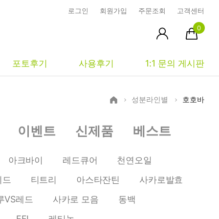
로그인
회원가입
주문조회
고객센터
0
포토후기
사용후기
1:1 문의 게시판
성분라인별
호호바
피부타입별
커뮤니티
마이페이지
이벤트
신제품
베스트
건성
시사모
주문조회
중성
상품문의
장바구니
아크바이
레드큐어
천연오일
지성
시드물통신
최근본상품
이드
티트리
아스타잔틴
사카로발효
복합성
전 어떻게 써요?
위시리스트
루VS레드
사카로 모음
동백
민감성
공지사항
EFI
레티놀