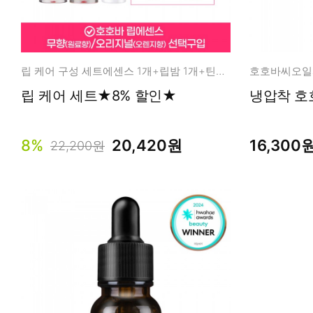
립 케어 구성 세트에센스 1개+립밤 1개+틴트2개
호호바씨오일
립 케어 세트★8% 할인★
냉압착 호호
8%
20,420원
16,300
22,200원