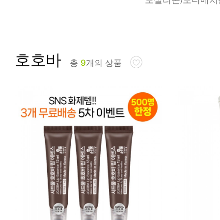
피부타입별
호호바
총
9
개의 상품