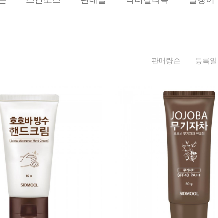
름/탄력
레티놀
수분젤/에센셜
모공/피지/블랙
녹차/EGCG
로션
헤드
알로에
크림
각질관리
판매량순
등록일
어성초
썬케어
장벽케어
아하/바하/파하/
오일
무기자차
라하
바디/헤어/핸드/
레이저관리
징크
풋
탈모케어
봉독/프로폴리스
메이크업
동물성프리
호호바
립/아이
예비맘
달팽이
건강식품
미취학
카렌듈라
소품
청소년
동백