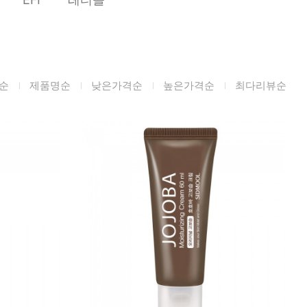
미생물&방사능
검사
텍스트 사용후기
포토사용 후기
순
제품명순
낮은가격순
높은가격순
최다리뷰순
성분사전
해외배송문의
시드물 매니아