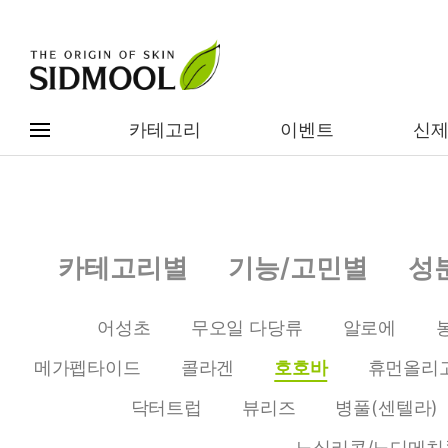
카테고리
이벤트
신
#전체메뉴
전제품보기
신제품
카테고리별
기능/고민별
성
카테고리별
베스트
어성초
무오일 다당류
알로에
이벤트
기능/고민별
메가펩타이드
콜라겐
호호바
휴먼올리
임상별
성분별
닥터트럽
뷰리즈
병풀(센텔라)
노실리콘/노디메치