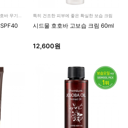
깊은 촉촉함과 감동적 사용감 호호바 무기자차 썬크림
특히 건조한 피부에 좋은 확실한 보습 크림
0
시드물 호호바 고보습 크림 60ml
12,600원