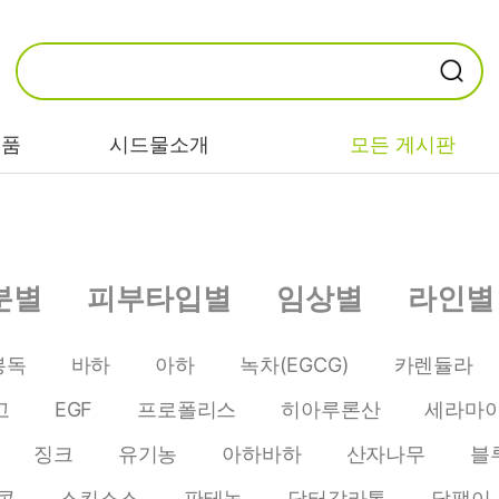
제품
시드물소개
모든 게시판
카테고리별
기능/고민별
성분별
분별
피부타입별
임상별
라인별
비누/클렌징
트러블/시카
EGF/FGF/IGF
마스크/팩/필링
민감/건조/속당
콜라겐
봉독
바하
아하
녹차(EGCG)
카렌듈라
김
스킨/토너/미스
히알루론산
고
EGF
프로폴리스
히아루론산
세라마
트
미백/화이트닝/
병풀/센텔라
흔적
징크
유기농
아하바하
산자나무
블
앰플/에센스/세
판테놀
럼
안티에이징/주
콘
스킨소스
판테놀
닥터갈라톡
달팽이