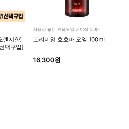
사용감 좋은 보습오일 페이셜 & 바디
오렌지향)
프리미엄 호호바 오일 100ml
[선택구입]
16,300원