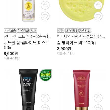
꿀미:꿀미스트 꿀수+3GF+장벽관리
어머니의 사랑과 정성을 담은 꿀+펩타이드
시드물 꿀 펩타이드 미스트
꿀 펩타이드 비누100g
60ml
3,900원
8,600원
리뷰 수 : 184
리뷰 수 : 181