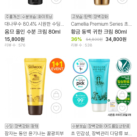
대나무수 80.4% 시원한 수딩과 수분공급
Camellia Premium Series 초강보습/장벽/탄력
옴므 올인 수분 크림 80ml
황금 동백 귀한 크림 80ml
15,800원
36%
34,800원
54,800원
리뷰 수 : 576
리뷰 수 : 538
잠자는 동안 윤기나는 꿀광피부
초 민감성, 장벽관리 다당류 보습