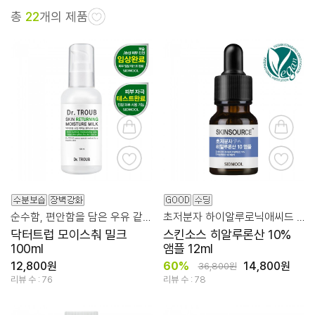
총
22
개의 제품
순수함, 편안함을 담은 우유 같은 정말 순한 보습제
초저분자 하이알루로닉애씨드 10%+6종 / 말이 아닌 결과로
닥터트럽 모이스춰 밀크
스킨소스 히알루론산 10%
100ml
앰플 12ml
12,800원
60%
14,800원
36,800원
리뷰 수 : 76
리뷰 수 : 78