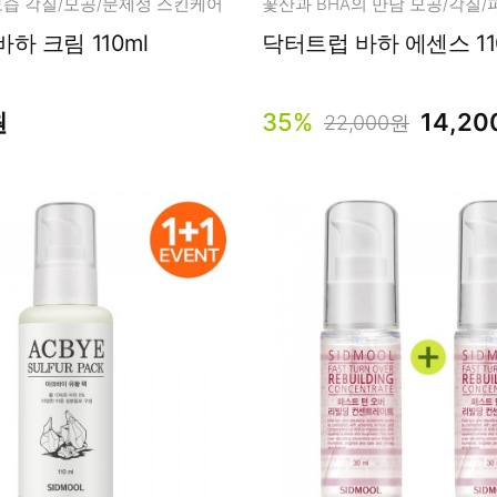
습 각질/모공/문제성 스킨케어
꽃산과 BHA의 만남 모공/각질
하 크림 110ml
닥터트럽 바하 에센스 11
원
35%
14,2
22,000원