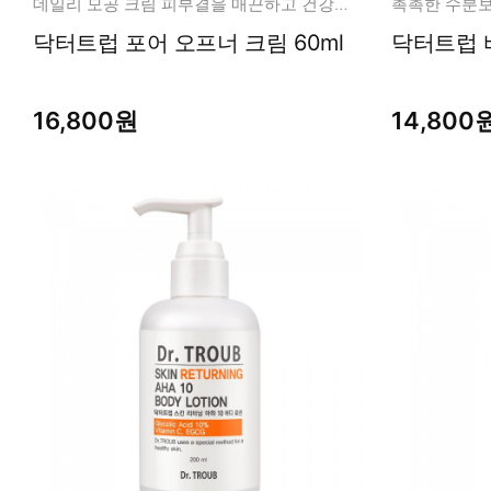
데일리 모공 크림 피부결을 매끈하고 건강하게
촉촉한 수분보
닥터트럽 포어 오프너 크림 60ml
닥터트럽 바
16,800원
14,800