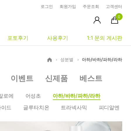
로그인
회원가입
주문조회
고객센터
0
포토후기
사용후기
1:1 문의 게시판
성분별
아하/바하/파하/라하
피부타입별
커뮤니티
마이페이지
이벤트
신제품
베스트
건성
시사모
주문조회
중성
상품문의
장바구니
알로에
어성초
아하/바하/파하/라하
지성
시드물통신
최근본상품
마이드
글루타치온
트라넥사믹
피디알엔
복합성
전 어떻게 써요?
위시리스트
민감성
공지사항