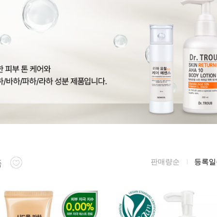
름/탄력
레티놀
수분젤/에센셜
모공/피지/블랙
녹차/EGCG
로션
헤드
알로에
크림
각질관리
어성초
썬케어
장벽케어
아하/바하/파하/
오일
무기자차
라하
바디/헤어/핸드/
레이저관리
징크
풋
탈모케어
봉독/프로폴리스
메이크업
동물성프리
호호바
립/아이
판매량순
등록일
예비맘
품
달팽이
건강식품
미취학
카렌듈라
소품
청소년
동백