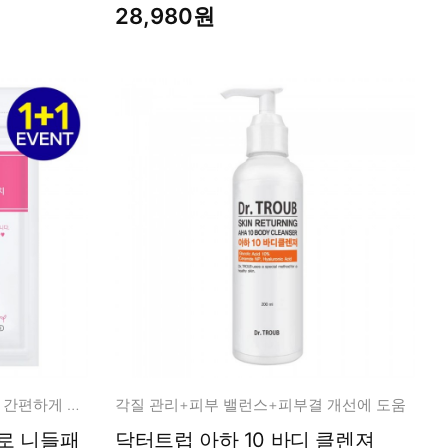
28,980원
트러블 진정에 좋은 성분을 담아 간편하게 트러블 고민해결!
각질 관리+피부 밸런스+피부결 개선에 도움
닥터트럽 아하 10 바디 클렌져