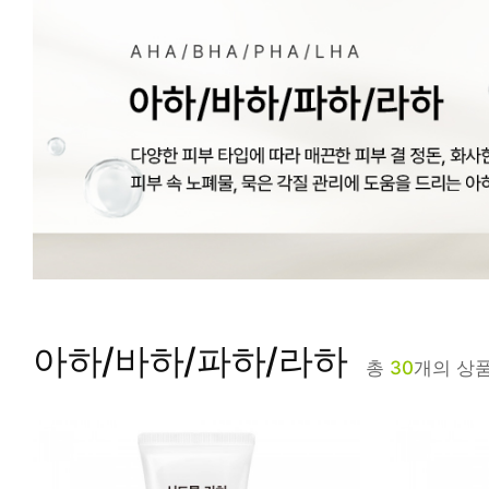
피부타입별
아하/바하/파하/라하
총
30
개의 상