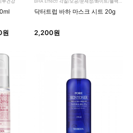
/피부건강
BHA Effect! 각질/모공/문제성/화이트/블랙/헤드
0ml
닥터트럽 바하 마스크 시트 20g
00원
2,200원