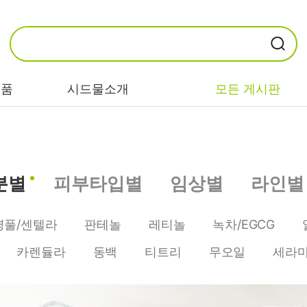
제품
시드물소개
모든 게시판
카테고리별
기능/고민별
성분별
분별
피부타입별
임상별
라인별
비누/클렌징
트러블/시카
EGF/FGF/IGF
마스크/팩/필링
민감/건조/속당
콜라겐
병풀/센텔라
판테놀
레티놀
녹차/EGCG
김
스킨/토너/미스
히알루론산
카렌듈라
동백
티트리
무오일
세라
트
미백/화이트닝/
병풀/센텔라
흔적
앰플/에센스/세
판테놀
럼
안티에이징/주