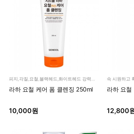
피지,각질,요철,블랙헤드,화이트헤드 강력하게 올킬!
속 시원하고 
라하 요철 케어 폼 클렌징 250ml
10,000원
12,800