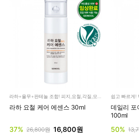
라하+율무+판테놀 조합! 피지,요철,각질,모공 케어!
라하 요철 케어 에센스 30ml
데일리 포
100ml
37%
16,800원
50%
26,800원
13,