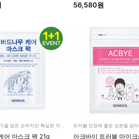
원
56,580원
내추럴 바하 5%을 담은 순하지만 확실한 각질 + 모공 정돈!
버드나무 케어 마스크 팩 21g
아크바이 트러블 마이크로 니들패