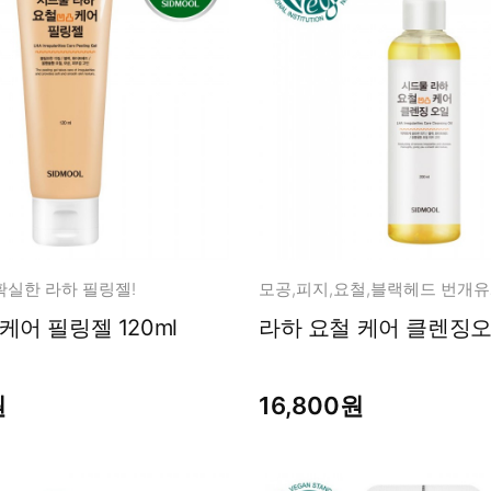
남성화장품
티트리
내츄럴99
무오일
세라마이드
글루타치온
트라넥사믹
피디알엔
확실한 라하 필링젤!
라하 요철 케어 필링젤 120ml
라하 요철 케어 클렌징오일
원
16,800원