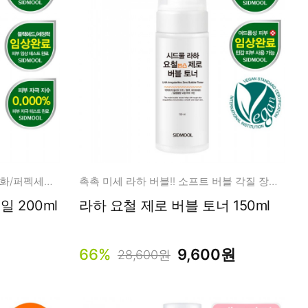
모공,피지,요철,블랙헤드 번개유화/퍼펙세정/데일리사용
촉촉 미세 라하 버블!! 소프트 버블 각질 장벽 케어!
 200ml
라하 요철 제로 버블 토너 150ml
66%
9,600원
28,600원