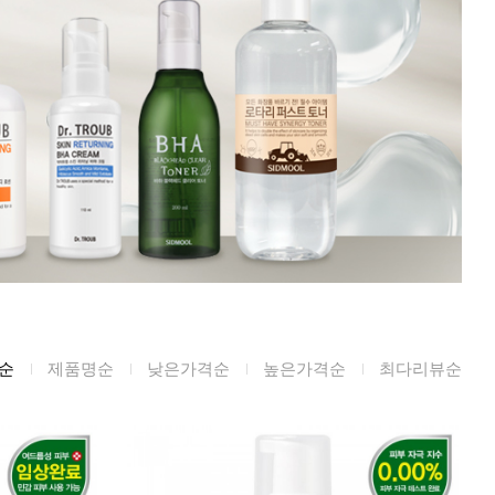
미생물&방사능
검사
텍스트 사용후기
포토사용 후기
성분사전
해외배송문의
시드물 매니아
순
제품명순
낮은가격순
높은가격순
최다리뷰순