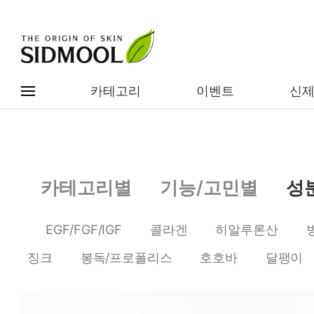
카테고리
이벤트
신
#전체메뉴
전제품보기
신제품
카테고리별
기능/고민별
성
카테고리별
베스트
EGF/FGF/IGF
콜라겐
히알루론산
이벤트
기능/고민별
징크
봉독/프로폴리스
호호바
달팽이
임상별
성분별