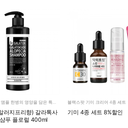
갈라톡사이드 앰플 한병의 영양을 담은 특별함
블랙스팟 기미 크리어 4종 세트
 (알러지프리향) 갈라톡사
기미 4종 세트 8%할인
샴푸 플로럴 400ml