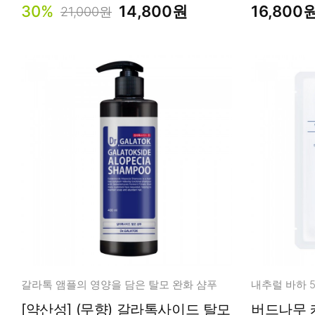
30%
14,800원
16,800
21,000원
갈라톡 앰플의 영양을 담은 탈모 완화 샴푸
[약산성] (무향) 갈라톡사이드 탈모