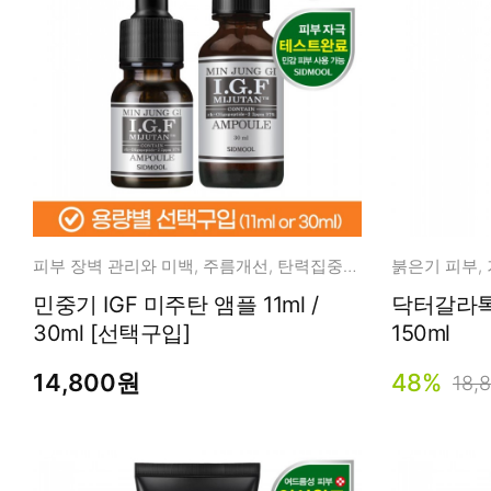
피부 장벽 관리와 미백, 주름개선, 탄력집중관리
붉은기 피부,
민중기 IGF 미주탄 앰플 11ml /
닥터갈라톡
30ml [선택구입]
150ml
14,800원
48%
18,