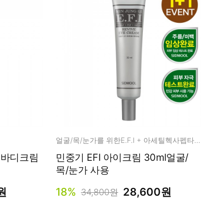
얼굴/목/눈가를 위한E.F.I + 아세틸헥사펩타이드-8 10ppm,64%
 바디크림
민중기 EFI 아이크림 30ml얼굴/
목/눈가 사용
원
18%
28,600원
34,800원