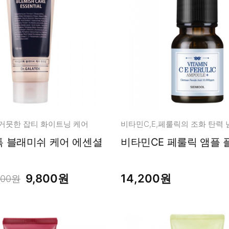
 거뭇한 잡티 화이트닝 케어
 블래미쉬 케어 에센셜
비타민CE 페룰릭 앰플 플
9,800원
14,200원
800원