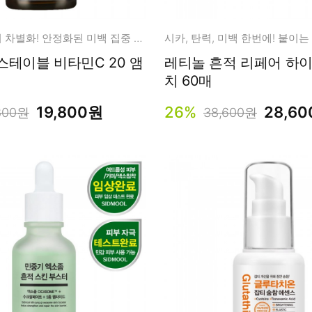
남성화장품
티트리
내츄럴99
비타민 앰플의 차별화! 안정화된 미백 집중 케어
무오일
스테이블 비타민C 20 앰
레티놀 흔적 리페어 하
세라마이드
치 60매
글루타치온
19,800원
26%
28,6
800원
38,600원
트라넥사믹
피디알엔