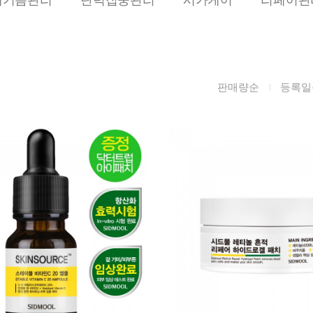
름/탄력
레티놀
수분젤/에센셜
모공/피지/블랙
녹차/EGCG
로션
헤드
알로에
크림
각질관리
판매량순
등록일
어성초
썬케어
장벽케어
아하/바하/파하/
오일
무기자차
라하
바디/헤어/핸드/
레이저관리
징크
풋
탈모케어
봉독/프로폴리스
메이크업
동물성프리
호호바
립/아이
예비맘
달팽이
건강식품
미취학
카렌듈라
소품
청소년
동백