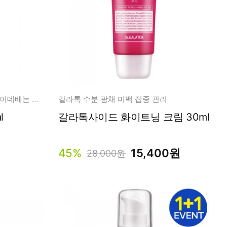
늘어진 피부에 탄탄하고 촉촉한 이데베논 고함량 앰플!
갈라톡 수분 광채 미백 집중 관리
2ml
갈라톡사이드 화이트닝 크림 30ml
45%
15,400원
28,000원