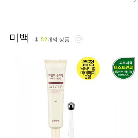
피부타입별
미백
총
52
개의 상품