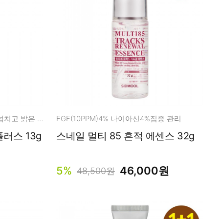
비타민C,E,페룰릭의 조화 탄력 넘치고 밝은 피부로
EGF(10PPM)4% 나이아신4%집중 관리
러스 13g
스네일 멀티 85 흔적 에센스 32g
5%
46,000원
48,500원