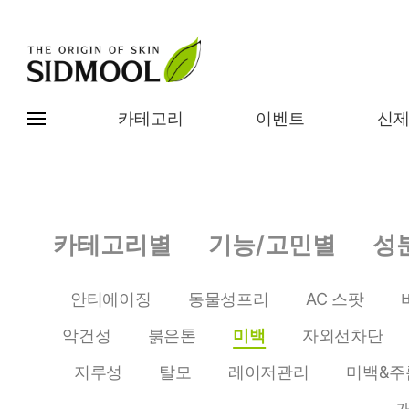
카테고리
이벤트
신
#전체메뉴
전제품보기
신제품
카테고리별
기능/고민별
성
카테고리별
베스트
안티에이징
동물성프리
AC 스팟
이벤트
기능/고민별
악건성
붉은톤
미백
자외선차단
임상별
성분별
지루성
탈모
레이저관리
미백&주