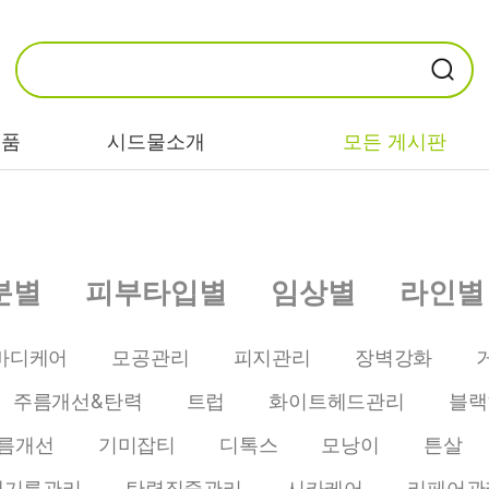
제품
시드물소개
모든 게시판
카테고리별
기능/고민별
성분별
분별
피부타입별
임상별
라인별
비누/클렌징
트러블/시카
EGF/FGF/IGF
마스크/팩/필링
민감/건조/속당
콜라겐
바디케어
모공관리
피지관리
장벽강화
김
스킨/토너/미스
히알루론산
주름개선&탄력
트럽
화이트헤드관리
블랙
트
미백/화이트닝/
병풀/센텔라
흔적
름개선
기미잡티
디톡스
모낭이
튼살
앰플/에센스/세
판테놀
럼
안티에이징/주
개기름관리
탄력집중관리
시카케어
리페어관