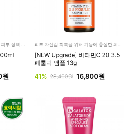
비피다 바이옴 성분 90% 탄탄한 피부 장벽 관리에 도움
피부 자신감 회복을 위해 기능에 충실한 페룰릭 앰플
 앰플 100ml
[NEW Upgrade] 비타민C 20 3.5
페룰릭 앰플 13g
00원
41%
16,800원
28,400원