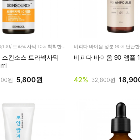
부담제로, 만족100/ 트라넥사믹 10% 칙칙한피부, 다크스팟, 에이지스팟
] 스킨소스 트라넥사믹
비피다 바이옴 90
ml
5,800원
42%
18,9
800원
32,800원