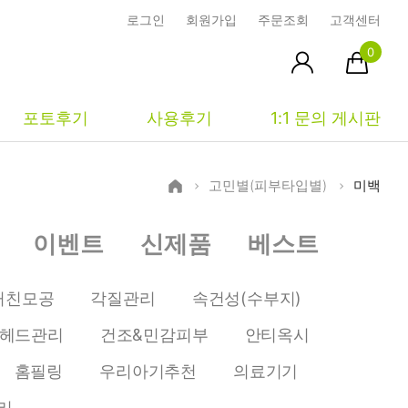
로그인
회원가입
주문조회
고객센터
0
포토후기
사용후기
1:1 문의 게시판
고민별(피부타입별)
미백
피부타입별
커뮤니티
마이페이지
이벤트
신제품
베스트
건성
시사모
주문조회
중성
상품문의
장바구니
거친모공
각질관리
속건성(수부지)
지성
시드물통신
최근본상품
헤드관리
건조&민감피부
안티옥시
복합성
전 어떻게 써요?
위시리스트
홈필링
우리아기추천
의료기기
민감성
공지사항
리