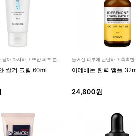
국산 쌀겨수를 담아 화사하고 뽀얀 피부 톤업 연출!
시드물 뽀얀 쌀겨 크림 60ml
이데베논 탄력 앰플 3
원
24,800원