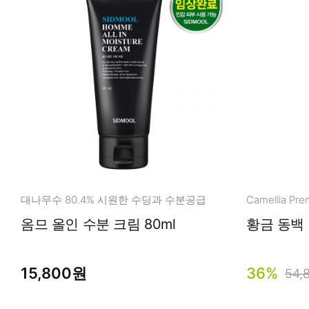
대나무수 80.4% 시원한 수딩과 수분공급
옴므 올인 수분 크림 80ml
황금 동백 
15,800원
36%
54,