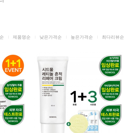
미생물&방사능
검사
텍스트 사용후기
포토사용 후기
순
제품명순
낮은가격순
높은가격순
최다리뷰순
성분사전
해외배송문의
시드물 매니아