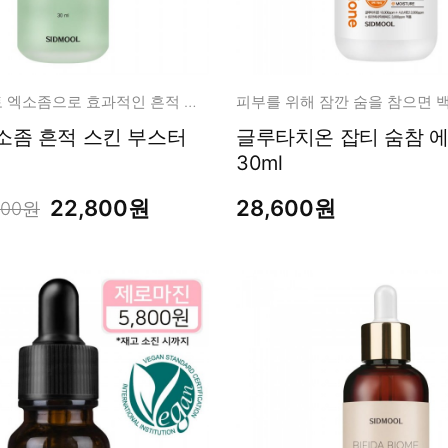
식물유래 피토 엑소좀으로 효과적인 흔적 스킨 케어
소좀 흔적 스킨 부스터
글루타치온 잡티 숨참 에센스
30ml
22,800원
28,600원
000원