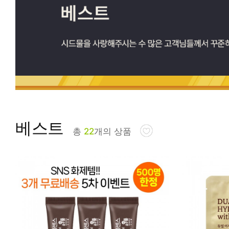
피부타입별
베스트
총
22
개의 상품