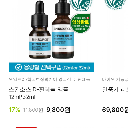
오일프리/확실한장벽케어 영국산 D-판테놀 30%
바이오 기능성 
스킨소스 D-판테놀 앰플
민중기 피
12ml/32ml
17%
9,800원
69,800
11,800원