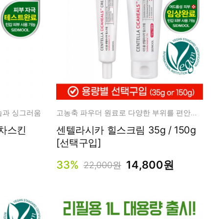
보습과 싱그러움
고농축 파우더 원료로 다양한 부위를 편안하고 깨끗하게
센텔라시카 힐스크림 35g / 150g
[선택구입]
33%
14,800원
22,000원