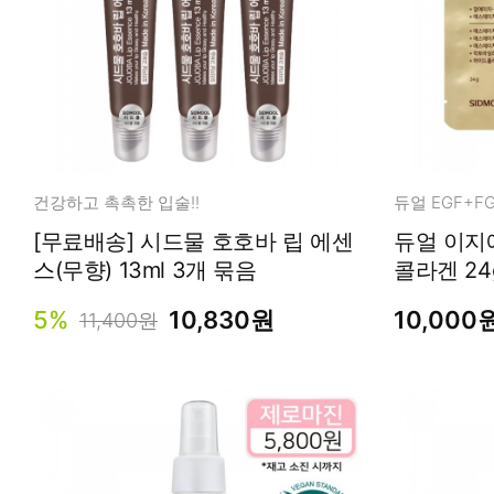
건강하고 촉촉한 입술!!
[무료배송] 시드물 호호바 립 에센
듀얼 이지에프 하이드로
스(무향) 13ml 3개 묶음
콜라겐 24
5%
10,830원
10,000
11,400원