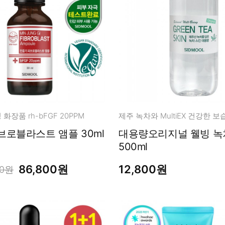
화장품 rh-bFGF 20PPM
제주 녹차와 MultiEX 건강한 
브로블라스트 앰플 30ml
대용량오리지널 웰빙 녹차스킨
500ml
86,800원
12,800원
00원