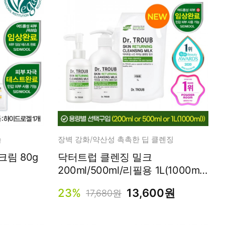
습
장벽 강화/약산성 촉촉한 딥 클렌징
림 80g
닥터트럽 클렌징 밀크
200ml/500ml/리필용 1L(1000ml)
[선택구입]
23%
13,600원
17,680원