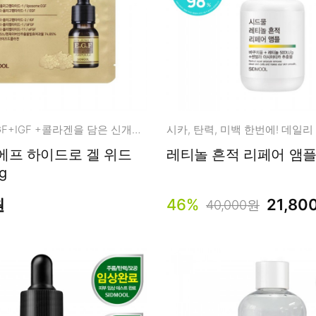
남성화장품
티트리
내츄럴99
무오일
세라마이드
글루타치온
트라넥사믹
듀얼 EGF+FGF+IGF +콜라겐을 담은 신개념 에이징 멀티 케어
시카, 탄력, 미백 한번에! 데일리
피디알엔
 겔 위드
g
원
46%
21,80
40,000원