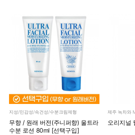
지성/민감성/속건성/수분크림제형
제주 녹차와 M
무향 / 원래 버전(주니퍼향) 울트라
수분 로션 80ml [선택구입]