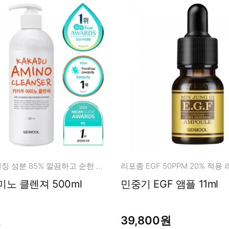
식물유래 클렌징 성분 85% 깔끔하고 순한 클렌징
노 클렌져 500ml
민중기 EGF 앰플 11ml
원
39,800원