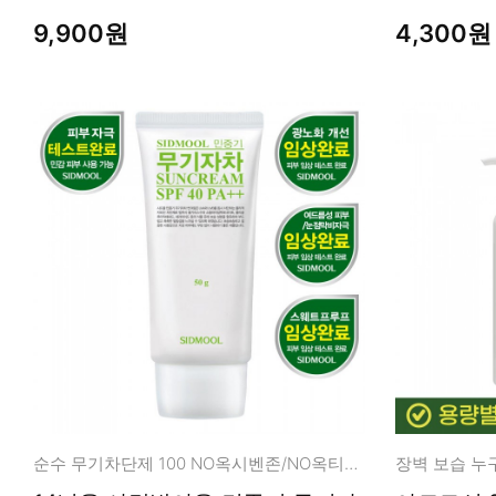
9,900원
4,300원
순수 무기차단제 100 NO옥시벤존/NO옥티녹세이트
장벽 보습 누