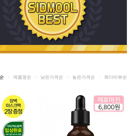
미생물&방사능
검사
텍스트 사용후기
포토사용 후기
성분사전
해외배송문의
시드물 매니아
순
제품명순
낮은가격순
높은가격순
최다리뷰순