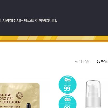
름/탄력
레티놀
수분젤/에센셜
모공/피지/블랙
녹차/EGCG
로션
헤드
알로에
크림
각질관리
어성초
썬케어
장벽케어
아하/바하/파하/
오일
무기자차
라하
바디/헤어/핸드/
레이저관리
징크
풋
판매량순
등록일
탈모케어
봉독/프로폴리스
메이크업
동물성프리
호호바
립/아이
예비맘
달팽이
건강식품
미취학
카렌듈라
소품
청소년
동백