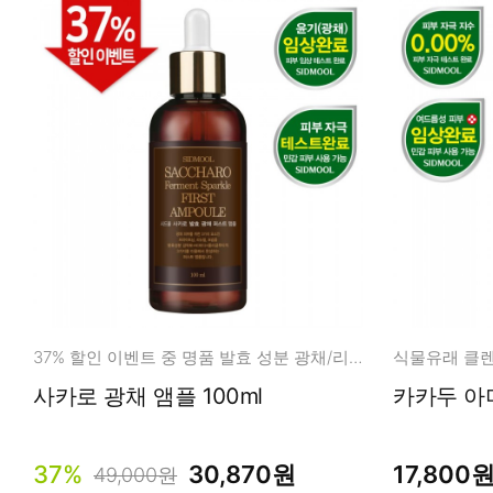
37% 할인 이벤트 중 명품 발효 성분 광채/리뉴얼/보습
사카로 광채 앰플 100ml
카카두 아미
37%
30,870원
17,800
49,000원