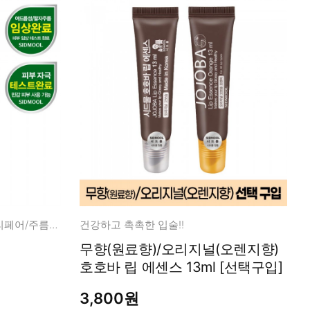
리포좀 EGF 50PPM 20% 적용 리페어/주름개선
건강하고 촉촉한 입술!!
무향(원료향)/오리지널(오렌지향)
호호바 립 에센스 13ml [선택구입]
3,800원