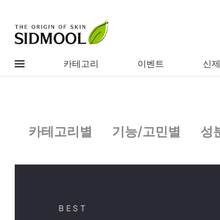
카테고리
이벤트
신
#전체메뉴
전제품보기
신제품
카테고리별
기능/고민별
성
카테고리별
베스트
이벤트
기능/고민별
임상별
성분별