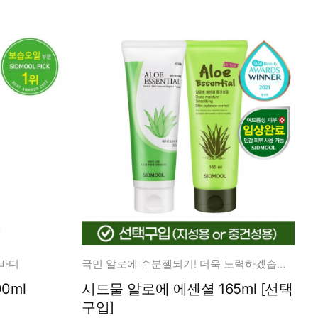
 바디
국민 알로에 수분젤되기! 더욱 노력하겠습니다.
0ml
시드물 알로에 에센셜 165ml [선택
구입]