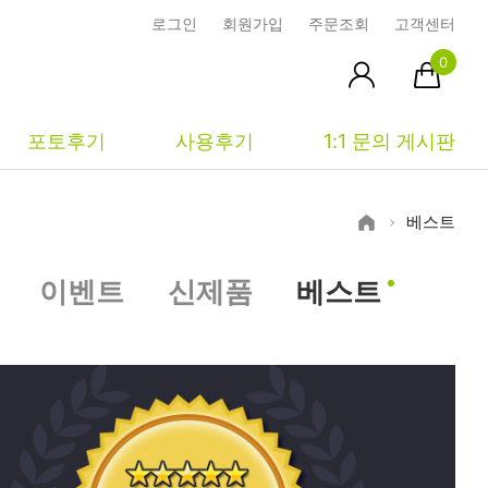
로그인
회원가입
주문조회
고객센터
0
포토후기
사용후기
1:1 문의 게시판
베스트
피부타입별
커뮤니티
마이페이지
이벤트
신제품
베스트
건성
시사모
주문조회
중성
상품문의
장바구니
지성
시드물통신
최근본상품
복합성
전 어떻게 써요?
위시리스트
민감성
공지사항