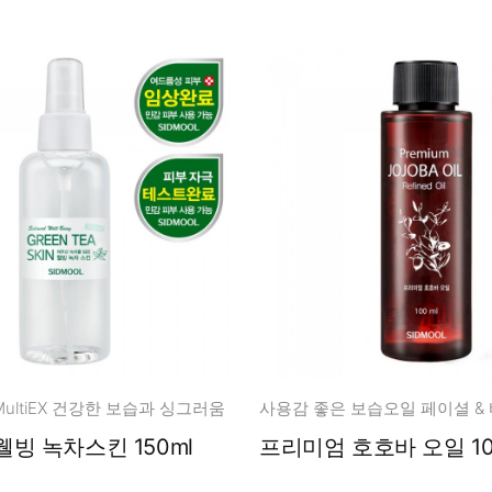
ultiEX 건강한 보습과 싱그러움
사용감 좋은 보습오일 페이셜 &
오리지널 웰빙 녹차스킨 150ml
프리미엄 호호바 오일 10