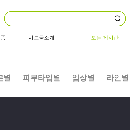
제품
시드물소개
모든 게시판
카테고리별
기능/고민별
성분별
분별
피부타입별
임상별
라인별
비누/클렌징
트러블/시카
EGF/FGF/IGF
마스크/팩/필링
민감/건조/속당
콜라겐
김
스킨/토너/미스
히알루론산
트
미백/화이트닝/
병풀/센텔라
흔적
앰플/에센스/세
판테놀
럼
안티에이징/주