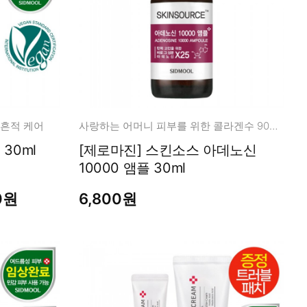
 흔적 케어
사랑하는 어머니 피부를 위한 콜라겐수 90% + 아데노신 앰플
레티놀 흔적 리페어 앰플 30ml
[제로마진] 스킨소스 아데노신
10000 앰플 30ml
0원
6,800원