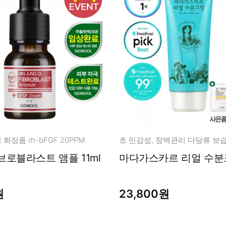
화장품 rh-bFGF 20PPM
초 민감성, 장벽관리 다당류 보
브로블라스트 앰플 11ml
마다가스카르 리얼 수분크
원
23,800원