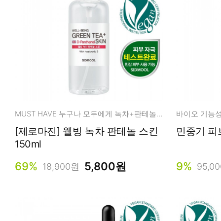
MUST HAVE 누구나 모두에게 녹차+판테놀+저/고분자 히알루론산 레시피
바이오 기능성 
[제로마진] 웰빙 녹차 판테놀 스킨
민중기 피
150ml
69%
5,800원
9%
18,900원
95,0