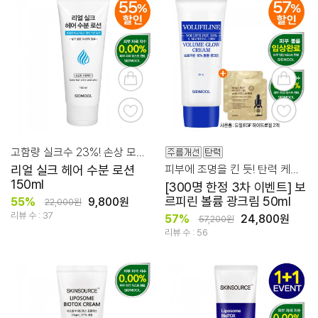
고함량 실크수 23%! 손상 모발 윤기 코팅 로션
리얼 실크 헤어 수분 로션
피부에 조명을 킨 듯! 탄력 케어를 위한 보르피린 광크림
150ml
[300명 한정 3차 이벤트] 보
르피린 볼륨 광크림 50ml
55%
9,800원
22,000원
리뷰 수 : 37
57%
24,800원
57,200원
리뷰 수 : 56