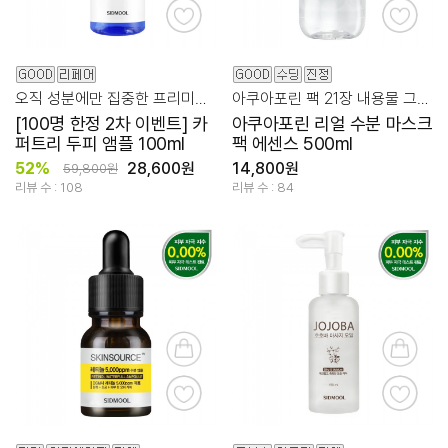
오직 성분에만 집중한 프리미엄 두피 케어 앰플
아쿠아포린 팩 21장 내용물 그대로 한병에! 용량은 넉넉하게!
[100명 한정 2차 이벤트] 카
아쿠아포린 리얼 수분 마스크
퍼트리 두피 앰플 100ml
팩 에센스 500ml
52%
28,600원
14,800원
59,800원
리뷰 수 : 108
리뷰 수 : 84