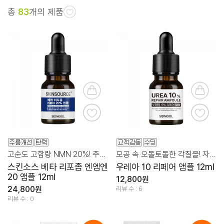
총
83
개의 제품
고순도 고함량 NMN 20%! 주름, 탄력케어 앰플
모공 속 오돌토돌한 각질을! 자극없이 부드럽게 케어
스킨소스 베타 리포좀 엔엠엔
우레아 10 리페어 앰플 12ml
20 앰플 12ml
12,800원
24,800원
리뷰 수 : 6
리뷰 수 : 0