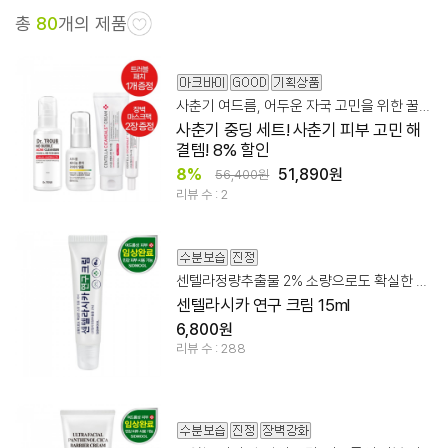
총
80
개의 제품
사춘기 여드름, 어두운 자국 고민을 위한 꿀팁 세트
사춘기 중딩 세트! 사춘기 피부 고민 해
결템! 8% 할인
8%
51,890원
56,400원
리뷰 수 : 2
센텔라정량추출물 2% 소량으로도 확실한 스팟 집중 케어
센텔라시카 연구 크림 15ml
6,800원
리뷰 수 : 288