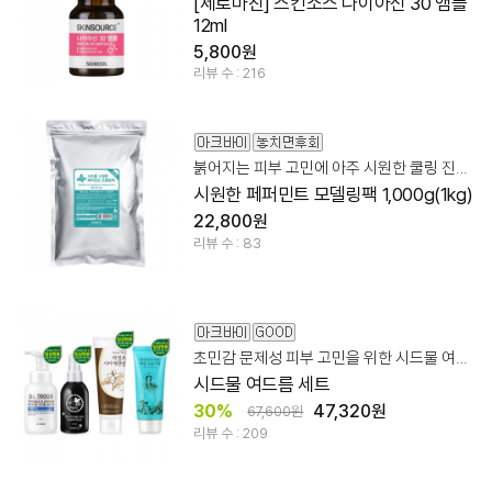
[제로마진] 스킨소스 나이아신 30 앰플
12ml
5,800원
리뷰 수 : 216
붉어지는 피부 고민에 아주 시원한 쿨링 진정 관리!
시원한 페퍼민트 모델링팩 1,000g(1kg)
22,800원
리뷰 수 : 83
초민감 문제성 피부 고민을 위한 시드물 여드름 세트
시드물 여드름 세트
30%
47,320원
67,600원
리뷰 수 : 209