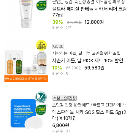
끝없는 당김! 속건성 종결! 여드름성 피부 장벽 케어
울트라 페이셜 판테놀 시카 베리어 크림
77ml
39%
12,800원
21,000원
리뷰 수 : 217
사랑하는 아들, 딸 피부 고민을 위한 꿀팁 세트
사춘기 아들, 딸 PICK 세트 10% 할인
10%
59,580원
66,200원
리뷰 수 : 5
초민감 진정 응급 패드 / 빠르고 간편하게 착!
덱스판테놀 시카 SOS 힐스 패드 5g (2
매) X 10개입
6,800원
리뷰 수 : 81