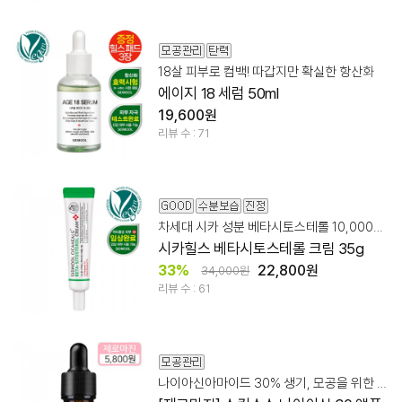
18살 피부로 컴백! 따갑지만 확실한 항산화
에이지 18 세럼 50ml
19,600원
리뷰 수 : 71
차세대 시카 성분 베타시토스테롤 10,000ppm + 판테놀
시카힐스 베타시토스테롤 크림 35g
33%
22,800원
34,000원
리뷰 수 : 61
나이아신아마이드 30% 생기, 모공을 위한 믹스템!