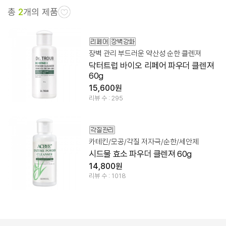
총
2
개의 제품
장벽 관리 부드러운 약산성 순한 클렌져
닥터트럽 바이오 리페어 파우더 클렌져
60g
15,600원
리뷰 수 : 295
카테킨/모공/각질 저자극/순한/세안제
시드물 효소 파우더 클렌져 60g
14,800원
리뷰 수 : 1018