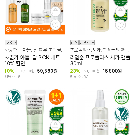
사랑하는 아들, 딸 피부 고민을 위한 꿀팁 세트
프로폴리스,시카, 판테놀의 환상적 시너지!
사춘기 아들, 딸 PICK 세트
리얼순 프로폴리스 시카 앰플
10% 할인
30ml
10%
59,580원
23%
16,800원
66,200원
21,800원
리뷰 수 : 5
리뷰 수 : 83