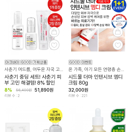
사춘기 여드름, 어두운 자국 고민을 위한 꿀팁 세트
온 가족, 아기 모든 연령층 손상된 피부 케어 바르는 의료기기
사춘기 중딩 세트! 사춘기 피
시드물 더마 인텐시브 엠디
부 고민 해결템! 8% 할인
크림 80g
8%
51,890원
32,000원
56,400원
리뷰 수 : 2
리뷰 수 : 221