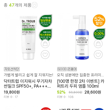
총
47
개의 제품
가볍게 발리고 쉽게 잘 지워지는!
오직 성분에만 집중한 프리미엄 두피 케어 앰플
닥터트럽 이지워시 무기자차
[100명 한정 2차 이벤트] 카
썬밀크 SPF50+, PA++++
퍼트리 두피 앰플 100ml
80ml
19,800원
52%
28,600원
59,800원
리뷰 수 : 17
리뷰 수 : 108