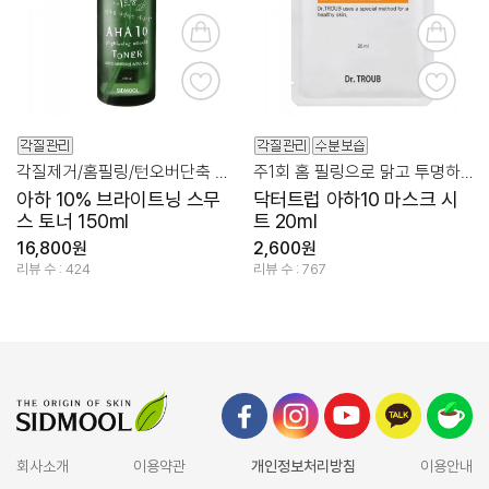
각질제거/홈필링/턴오버단축 모공컨디션
주1회 홈 필링으로 맑고 투명하게
아하 10% 브라이트닝 스무
닥터트럽 아하10 마스크 시
스 토너 150ml
트 20ml
16,800원
2,600원
리뷰 수 : 424
리뷰 수 : 767
회사소개
이용약관
개인정보처리방침
이용안내