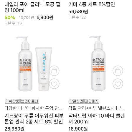
데일리 포어 클리닉 모공 필
기미 4종 세트 8%할인
링 100ml
56,580원
50%
6,800원
리뷰 수 : 22
13,700원
리뷰 수 : 16
다양한 피부에 화사한 톤업 관리를 위한 2종 세트!
각질 관리+피부 밸런스+피부결 개선에 도움
겨드랑이 무릎 어두워진 피부
닥터트럽 아하 10 바디 클렌
톤업 관리 2종 세트 8% 할인
져 200ml
28,980원
18,900원