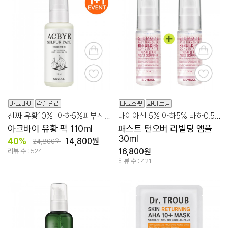
진짜 유황10%+아하5%피부진정/각질관리
나이아신 5% 아하5% 바하0.5%연예인 광채/각질/모공케어
아크바이 유황 팩 110ml
패스트 턴오버 리빌딩 앰플
30ml
40%
14,800원
24,800원
16,800원
리뷰 수 : 524
리뷰 수 : 421