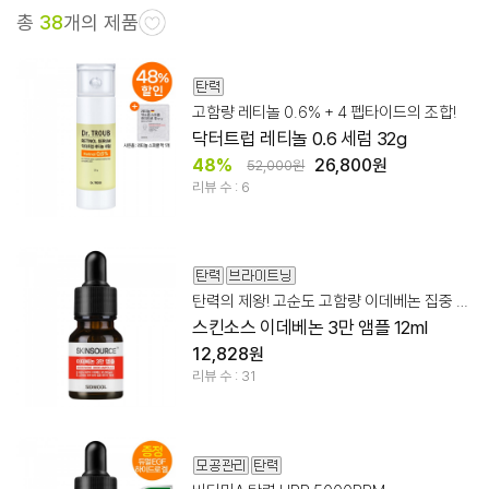
총
38
개의 제품
고함량 레티놀 0.6% + 4 펩타이드의 조합!
닥터트럽 레티놀 0.6 세럼 32g
48%
26,800원
52,000원
리뷰 수 : 6
탄력의 제왕! 고순도 고함량 이데베논 집중 케어 앰플
스킨소스 이데베논 3만 앰플 12ml
12,828원
리뷰 수 : 31