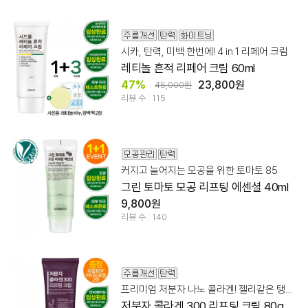
시카, 탄력, 미백 한번에! 4 in 1 리페어 크림
레티놀 흔적 리페어 크림 60ml
47%
23,800원
45,000원
리뷰 수 : 115
커지고 늘어지는 모공을 위한 토마토 85
그린 토마토 모공 리프팅 에센셜 40ml
9,800원
리뷰 수 : 140
프리미엄 저분자 나노 콜라겐! 젤리같은 탱탱볼 피부 탄력 케어
저분자 콜라겐 300 리프팅 크림 80g