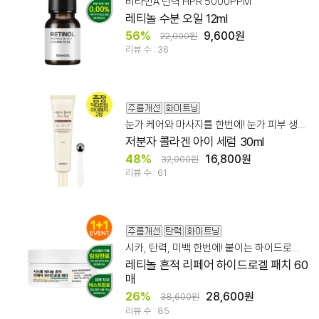
비타민A 탄력 HPR 5000PPM
레티놀 수분 오일 12ml
56%
9,600원
22,000원
리뷰 수 : 36
눈가 케어와 마사지를 한번에! 눈가 피부 생기/탄력 케어
저분자 콜라겐 아이 세럼 30ml
48%
16,800원
32,000원
리뷰 수 : 61
시카, 탄력, 미백 한번에! 붙이는 하이드로겔 패치
레티놀 흔적 리페어 하이드로겔 패치 60
매
26%
28,600원
38,600원
리뷰 수 : 85