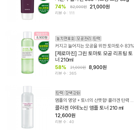
74%
21,000원
82,000원
리뷰 수 : 111
커지고 늘어지는 모공을 위한 토마토수 83%
[제로마진] 그린 토마토 모공 리프팅 토
너 210ml
58%
8,900원
21,000원
리뷰 수 : 365
앰플의 영양 + 토너의 산뜻함! 콜라겐 탄력 집중 케어
콜라겐 아데노신 앰플 토너 210 ml
12,600원
리뷰 수 : 40