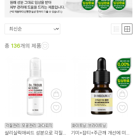
총
136
개의 제품
살리실릭애씨드 성분으로 각질과 피지를 꼼꼼히 정돈!
기미+잡티+주근깨 개선에 미백 기능성까지!