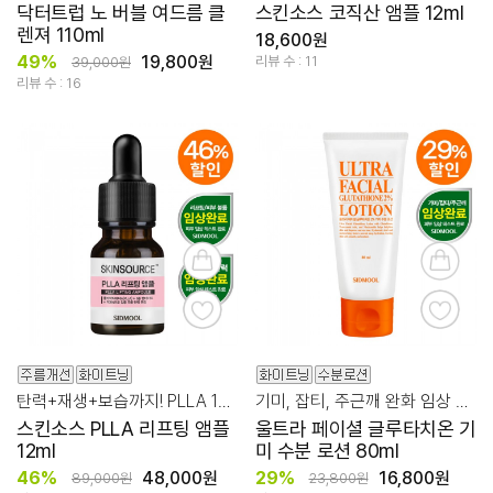
닥터트럽 노 버블 여드름 클
스킨소스 코직산 앰플 12ml
렌져 110ml
18,600원
49%
19,800원
리뷰 수 : 11
39,000원
리뷰 수 : 16
탄력+재생+보습까지! PLLA 10% 리프팅 앰플
기미, 잡티, 주근깨 완화 임상 테스트 완료! 수분 미백 로션
스킨소스 PLLA 리프팅 앰플
울트라 페이셜 글루타치온 기
12ml
미 수분 로션 80ml
46%
48,000원
29%
16,800원
89,000원
23,800원