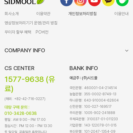
회사소개
이용약관
개인정보처리방침
이용안내
영상정보처리기기 운영/관리 방침
무이자 할부 혜택
PC버전
COMPANY INFO
CS CENTER
BANK INFO
1577-9638 (유
예금주 : (주)시드물
료)
국민은행 : 460001-04-214514
농협은행 : 355-0002-8749-13
(해외 : +82-42-716-0227)
하나은행 : 643-910004-62604
신한은행 : 100-027-169517
대량 구매 문의 :
우리은행 : 1005-902-241888
010-3428-0638
우체국은행 : 310037-01-011233
평일 : AM 9:00 - PM 17:00
기업은행 : 143-122078-01-015
점심시간 : PM 12:00 - PM 13:30
부산은행 : 101-2047-1354-09
토,일요일, 공휴일은 휴무입니다.