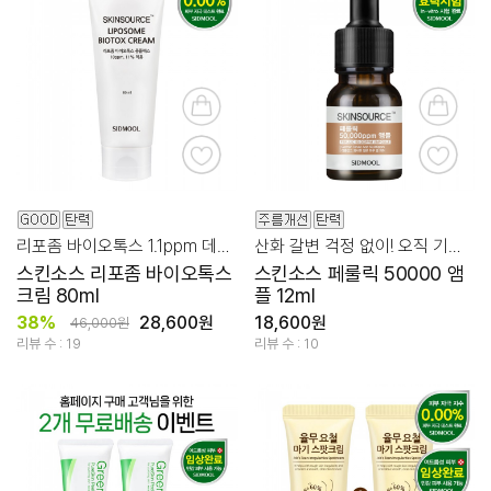
리포좀 바이오톡스 1.1ppm 데일리 주름, 탄력 케어!
산화 갈변 걱정 없이! 오직 기능에 충실한 페룰릭 앰플
스킨소스 리포좀 바이오톡스
스킨소스 페룰릭 50000 앰
크림 80ml
플 12ml
38%
28,600원
18,600원
46,000원
리뷰 수 : 19
리뷰 수 : 10