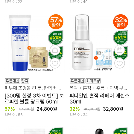
리뷰 수 : 22
리뷰 수 : 40
피부에 조명을 킨 듯! 탄력 케어를 위한 보르피린 광크림
윤곽 + 흔적 + 주름 + 미백 부스팅 케어! PDRN 리페어 에센스
[300명 한정 3차 이벤트] 보
피디알엔 흔적 리페어 에센스
르피린 볼륨 광크림 50ml
30ml
57%
24,800원
32%
32,800원
57,200원
48,000원
리뷰 수 : 56
리뷰 수 : 34