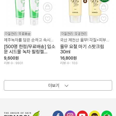
제주녹차를 담은 순하고 속시원한 필링젤
국산 제천산 율무! 각질+피부톤+진정 케어
[500명 한정/무료배송] 입소
율무 요철 마기 스팟크림
문 시드물 녹차 필링젤
30ml
120ml 2개 묶음
9,600원
16,800원
리뷰 수 : 9931
리뷰 수 : 103
더보기