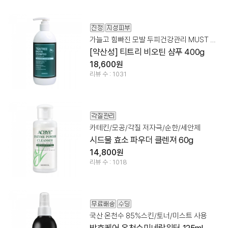
가늘고 힘빠진 모발 두피건강관리 MUST HAVE!
[약산성] 티트리 비오틴 샴푸 400g
18,600원
리뷰 수 : 1031
카테킨/모공/각질 저자극/순한/세안제
시드물 효소 파우더 클렌져 60g
14,800원
리뷰 수 : 1018
국산 온천수 85%스킨/토너/미스트 사용