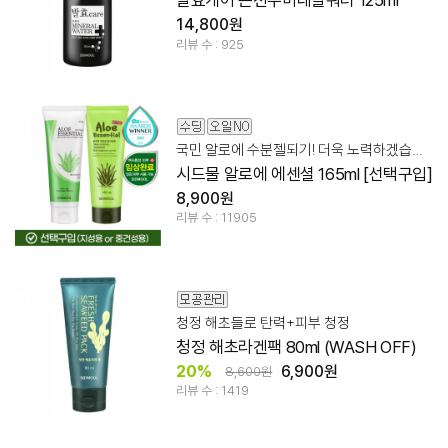
발효케어 온천수미네랄워터 125ml
14,800원
리뷰 수 : 925
국민 알로에 수분젤되기! 더욱 노력하겠습니다.
시드물 알로에 에센셜 165ml [선택구입]
8,900원
리뷰 수 : 11905
청정 해초들로 탄력+피부 청정
청정 해초라겐팩 80ml (WASH OFF)
20%
6,900원
8,600원
리뷰 수 : 1419