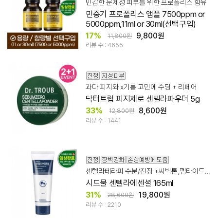
민감한 문제성 피부를 위한 프로폴리스 함유
민중기 프로폴리스 앰플 7500ppm or
5000ppm,11ml or 30ml(선택구입)
17%
9,800원
11,800원
리뷰 수 : 4655
과다 피지와 x기름 고민에 수딩 + 리페어
닥터트럽 피지제로 센텔라파우더 5g
33%
8,600원
12,800원
리뷰 수 : 1441
센텔라테라피 수분/진정 +씨벅톤,펩타이드적용
시드물 센텔라에센셜 165ml
31%
19,800원
28,600원
리뷰 수 : 2210