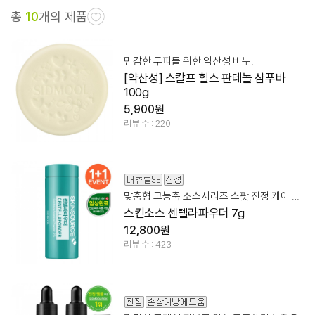
총
10
개의 제품
민감한 두피를 위한 약산성 비누!
[약산성] 스칼프 힐스 판테놀 샴푸바
100g
5,900원
리뷰 수 : 220
맞춤형 고농축 소스시리즈 스팟 진정 케어 파우더
스킨소스 센텔라파우더 7g
12,800원
리뷰 수 : 423