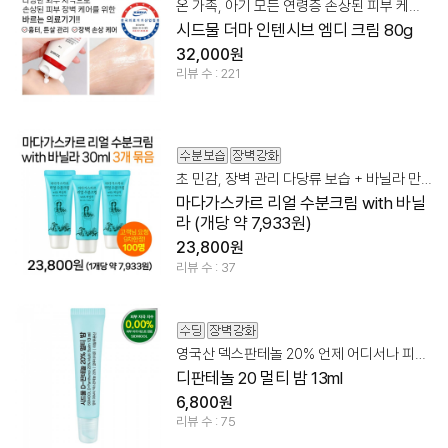
온 가족, 아기 모든 연령층 손상된 피부 케어 바르는 의료기기
시드물 더마 인텐시브 엠디 크림 80g
32,000원
리뷰 수 : 221
초 민감, 장벽 관리 다당류 보습 + 바닐라 만남
마다가스카르 리얼 수분크림 with 바닐
라 (개당 약 7,933원)
23,800원
리뷰 수 : 37
영국산 덱스판테놀 20% 언제 어디서나 피부 장벽 관리!
디판테놀 20 멀티 밤 13ml
6,800원
리뷰 수 : 75