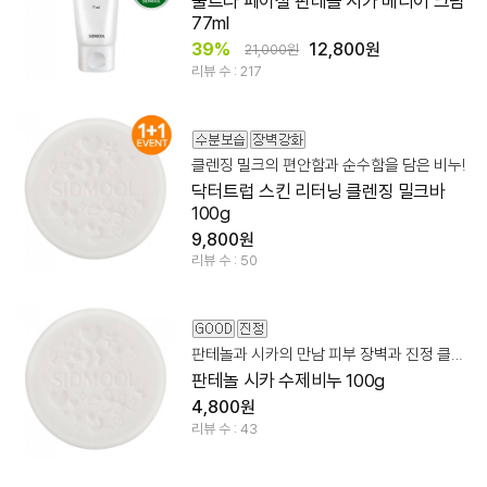
울트라 페이셜 판테놀 시카 베리어 크림
77ml
39%
12,800원
21,000원
리뷰 수 : 217
클렌징 밀크의 편안함과 순수함을 담은 비누!
닥터트럽 스킨 리터닝 클렌징 밀크바
100g
9,800원
리뷰 수 : 50
판테놀과 시카의 만남 피부 장벽과 진정 클렌징 케어!
판테놀 시카 수제비누 100g
4,800원
리뷰 수 : 43