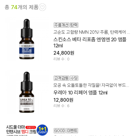
총
74
개의 제품
고순도 고함량 NMN 20%! 주름, 탄력케어 앰플
스킨소스 베타 리포좀 엔엠엔 20 앰플
12ml
24,800원
리뷰 수 : 0
모공 속 오돌토돌한 각질을! 자극없이 부드럽게 케어
우레아 10 리페어 앰플 12ml
12,800원
리뷰 수 : 6