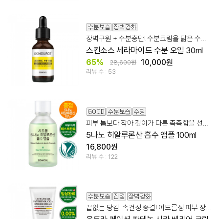
장벽구원 + 수분충만! 수분크림을 닮은 수분오일
스킨소스 세라마이드 수분 오일 30ml
65%
10,000원
28,600원
리뷰 수 : 53
피부 틈보다 작아 깊이가 다른 촉촉함을 선사하는 흡수 앰플
5나노 히알루론산 흡수 앰플 100ml
16,800원
리뷰 수 : 122
끝없는 당김! 속건성 종결! 여드름성 피부 장벽 케어