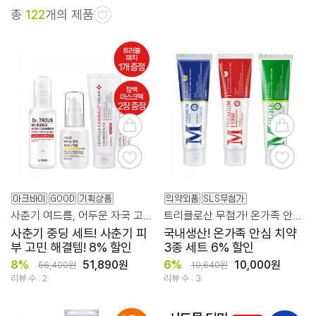
총
122
개의 제품
사춘기 여드름, 어두운 자국 고민을 위한 꿀팁 세트
트리클로산 무첨가! 온가족 안심 치약 3종
사춘기 중딩 세트! 사춘기 피
국내생산! 온가족 안심 치약
부 고민 해결템! 8% 할인
3종 세트 6% 할인
8%
51,890원
6%
10,000원
56,400원
10,640원
리뷰 수 : 2
리뷰 수 : 3