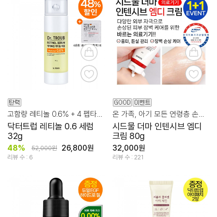
고함량 레티놀 0.6% + 4 펩타이드의 조합!
온 가족, 아기 모든 연령층 손상된 피부 케어 바르는 의료기기
닥터트럽 레티놀 0.6 세럼
시드물 더마 인텐시브 엠디
32g
크림 80g
48%
26,800원
32,000원
52,000원
리뷰 수 : 6
리뷰 수 : 221