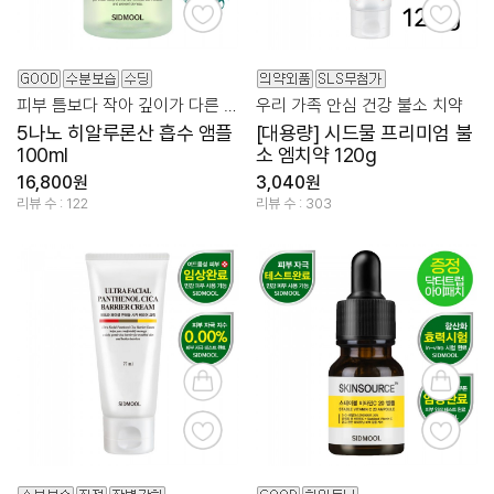
피부 틈보다 작아 깊이가 다른 촉촉함을 선사하는 흡수 앰플
우리 가족 안심 건강 불소 치약
5나노 히알루론산 흡수 앰플
[대용량] 시드물 프리미엄 불
100ml
소 엠치약 120g
16,800원
3,040원
리뷰 수 : 122
리뷰 수 : 303