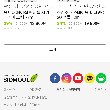
끝없는 당김! 속건성 종결! 여드름성 피부 장벽 케어
비타민 앰플의 차별화! 안정화된 미백 집중 케어
울트라 페이셜 판테놀 시카
스킨소스 스테이블 비타민C
베리어 크림 77ml
20 앰플 12ml
39%
12,800원
34%
19,800원
21,000원
29,800원
리뷰 수 : 217
리뷰 수 : 39
더보기
회사소개
이용약관
개인정보처리방침
이용안내
영상정보처리기기 운영/관리 방침
무이자 할부 혜택
PC버전