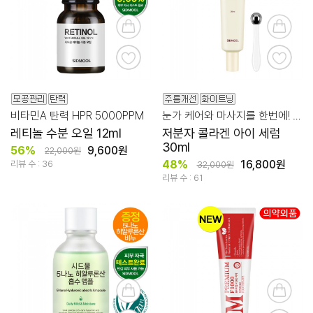
비타민A 탄력 HPR 5000PPM
눈가 케어와 마사지를 한번에! 눈가 피부 생기/탄력 케어
레티놀 수분 오일 12ml
저분자 콜라겐 아이 세럼
30ml
56%
9,600원
22,000원
48%
16,800원
리뷰 수 : 36
32,000원
리뷰 수 : 61