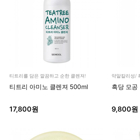
티트리를 담은 깔끔하고 순한 클렌져!
티트리 아미노 클렌져 500ml
17,800원
9,800원