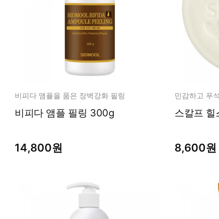
비피다 앰플을 품은 장벽강화 필링
민감하고 푸석
비피다 앰플 필링 300g
14,800원
8,600원