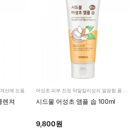
 개선에 도움
어성초 피부 진정 약알칼리성의 깔끔함 폼 제형의 비누
시드물 어성초 앰플 솝 100ml
9,800원