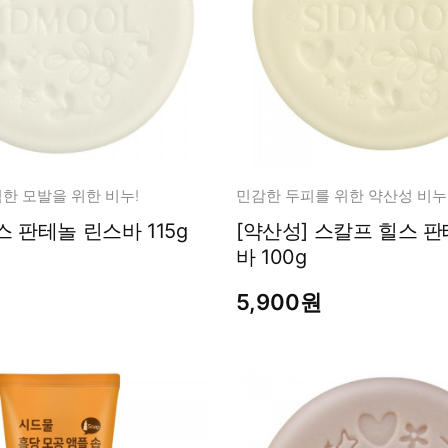
한 모발을 위한 비누!
민감한 두피를 위한 약산성 비누
스칼프 힐스 판테놀 린스바 115g
[약산성] 스칼프 힐스 판테놀 샴푸
바 100g
5,900원