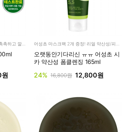
놀라운 사용감 로켓유화력으로 촉촉하고 깔끔한 클렌징!
어성초 마스크팩 2개 증정! 리얼 약산성/피지/진정/모공
0ml
오랫동안기다리신 ㅠㅠ 어성초 시
카 약산성 폼클렌징 165ml
0원
24%
12,800원
16,800원