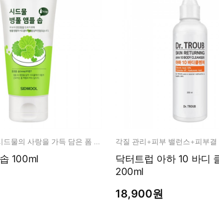
병풀 영양과 시드물의 사랑을 가득 담은 폼 제형의 비누
각질 관리+피부 밸런스+피부결
솝 100ml
닥터트럽 아하 10 바디 클렌져
200ml
18,900원