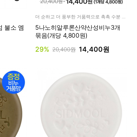
더 순하고 더 풍부한 거품력으로 촉촉 수분 영양 클렌징!
엄 불소 엠
5나노히알루론산약산성비누3개
묶음(개당 4,800원)
29%
14,400원
20,400원