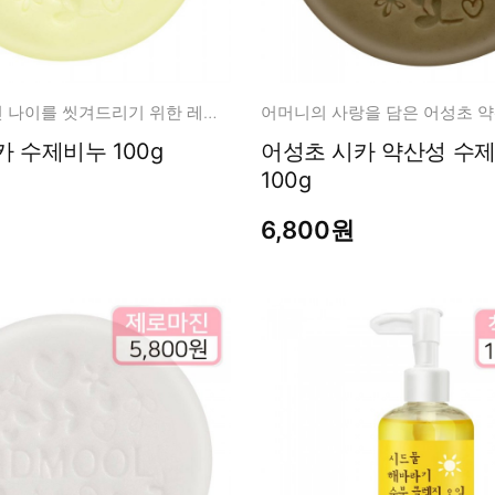
피부에 남겨진 나이를 씻겨드리기 위한 레티놀시카 비누
레티놀 시카 수제비누 100g
어성초 시카 약산성 수제비누
100g
6,800원