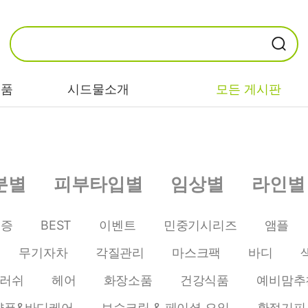
제품
시드물소개
모든 게시판
카테고리별
기능/고민별
성분별
분별
피부타입별
임상별
라인별
비누/클렌징
트러블/시카
EGF/FGF/IGF
마스크/팩/필링
민감/건조/속당
콜라겐
인증
BEST
이벤트
민중기시리즈
앰플
김
스킨/토너/미스
히알루론산
무기자차
각질관리
마스크팩
바디
트
미백/화이트닝/
병풀/센텔라
흔적
러쉬
헤어
화장소품
건강식품
예비맘추
앰플/에센스/세
판테놀
럼
안티에이징/주
샴푸&바디케어
보습크림 & 페이셜 오일
환절기피