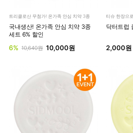
트리클로산 무첨가! 온가족 안심 치약 3종
티슈 한장으로
국내생산! 온가족 안심 치약 3종
세트 6% 할인
6%
10,000원
2,000원
10,640원