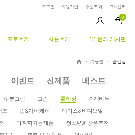
로그인
회원가입
주문조회
고객센터
0
포토후기
사용후기
1:1 문의 게시판
기능별
클렌징
피부타입별
커뮤니티
마이페이지
이벤트
신제품
베스트
건성
시사모
주문조회
중성
상품문의
장바구니
수분크림
크림
클렌징
수제비누
지성
시드물통신
최근본상품
색조
립&아이케어
페이스&바디오일
복합성
전 어떻게 써요?
위시리스트
천
미취학가능제품
청소년화장품추천
민감성
공지사항
부진정
촉촉 보습 제품
Min BB