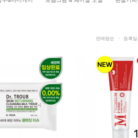
름/탄력
레티놀
수분젤/에센셜
모공/피지/블랙
녹차/EGCG
로션
헤드
알로에
크림
각질관리
판매량순
등록일
어성초
썬케어
장벽케어
아하/바하/파하/
오일
무기자차
라하
바디/헤어/핸드/
레이저관리
징크
풋
탈모케어
봉독/프로폴리스
메이크업
동물성프리
호호바
립/아이
예비맘
달팽이
건강식품
미취학
카렌듈라
소품
청소년
동백