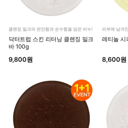
클렌징 밀크의 편안함과 순수함을 담은 비누!
닥터트럽 스킨 리터닝 클렌징 밀크
바 100g
9,800원
8,600원