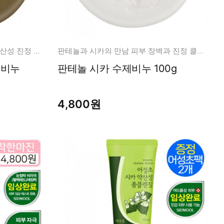
어머니의 사랑을 담은 어성초 약산성 진정 클렌징!
판테놀과 시카의 만남 피부 장벽과 진정 클렌징 케어!
판테놀 시카 수제비누 100g
4,800원