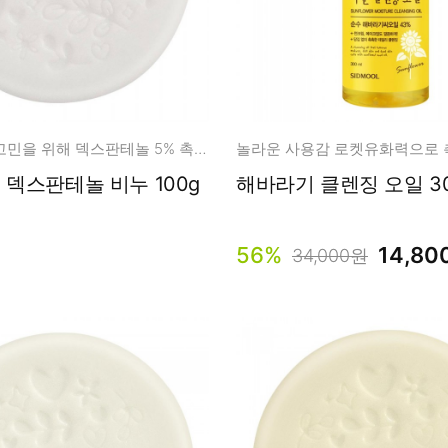
약해진 장벽 고민을 위해 덱스판테놀 5% 촉촉 클렌징
[제로마진] 덱스판테놀 비누 100g
해바라기 클렌징 오일 30
56%
14,80
34,000원