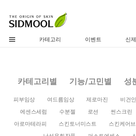
카테고리
이벤트
신
#전체메뉴
전제품보기
신제품
카테고리별
기능/고민별
성
카테고리별
베스트
피부임상
여드름임상
제로마진
비건
이벤트
기능/고민별
에센스세럼
수분젤
로션
썬스크린
임상별
성분별
아로마테라피
스킨토너미스트
스킨케어브
남성용화장품
퍼스트에센스