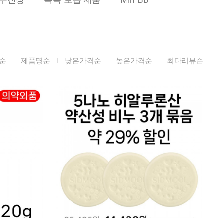
미생물&방사능
검사
텍스트 사용후기
포토사용 후기
순
제품명순
낮은가격순
높은가격순
최다리뷰순
성분사전
해외배송문의
시드물 매니아