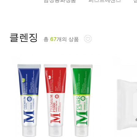
피부타입별
클렌징
총
67
개의 상품