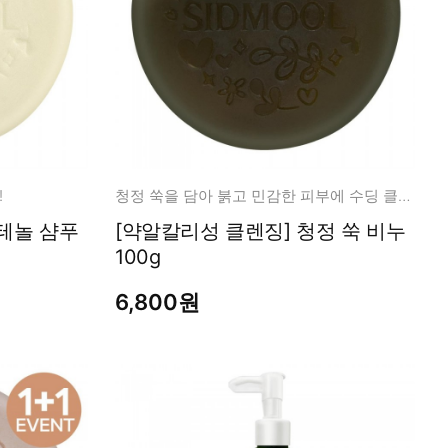
!
청정 쑥을 담아 붉고 민감한 피부에 수딩 클렌징!
[약알칼리성 클렌징] 청정 쑥 비누
100g
6,800원