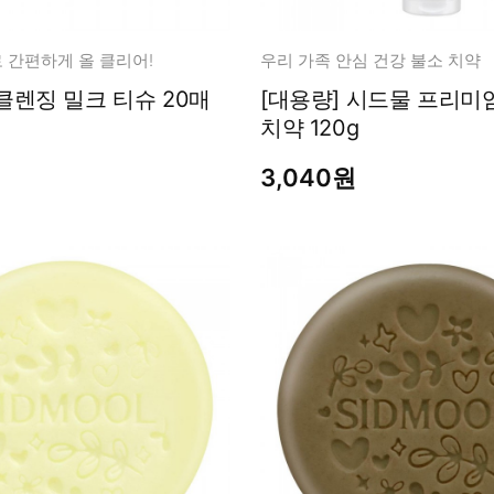
남성화장품
티트리
내츄럴99
 간편하게 올 클리어!
우리 가족 안심 건강 불소 치약
무오일
닥터트럽 클렌징 밀크 티슈 20매
[대용량] 시드물 프리미
세라마이드
치약 120g
글루타치온
3,040원
트라넥사믹
피디알엔