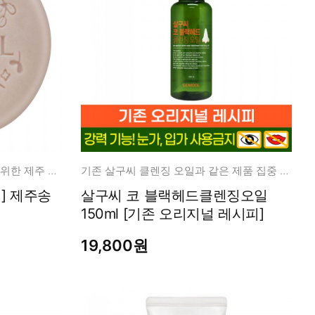
약알칼리성/매끈한 모공 관리를 위한 제주 모공 비누
기존 살구씨 클렌징 오일과 같은 제품 집중 케어 클렌징 오일
] 제주송
살구씨 코 블랙헤드클렌징오일
150ml [기존 오리지널 레시피]
19,800원