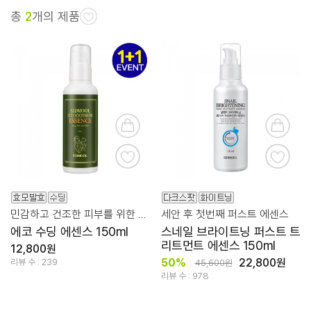
총
2
개의 제품
민감하고 건조한 피부를 위한 도라지+잠사
세안 후 첫번째 퍼스트 에센스
에코 수딩 에센스 150ml
스네일 브라이트닝 퍼스트 트
리트먼트 에센스 150ml
12,800원
50%
22,800원
리뷰 수 : 239
45,600원
리뷰 수 : 978