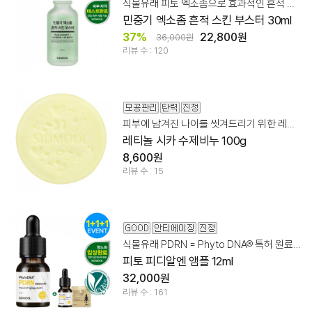
식물유래 피토 엑소좀으로 효과적인 흔적 스킨 케어
민중기 엑소좀 흔적 스킨 부스터 30ml
37%
22,800원
36,000원
리뷰 수 : 120
피부에 남겨진 나이를 씻겨드리기 위한 레티놀시카 비누
레티놀 시카 수제비누 100g
8,600원
리뷰 수 : 15
식물유래 PDRN = Phyto DNA® 특허 원료 99.96%
피토 피디알엔 앰플 12ml
32,000원
리뷰 수 : 161