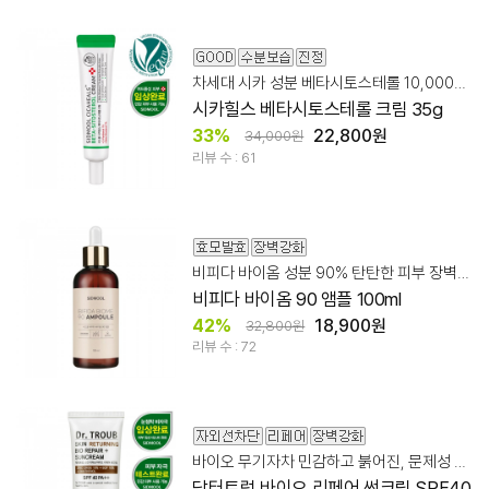
차세대 시카 성분 베타시토스테롤 10,000ppm + 판테놀
시카힐스 베타시토스테롤 크림 35g
33%
22,800원
34,000원
리뷰 수 : 61
비피다 바이옴 성분 90% 탄탄한 피부 장벽 관리에 도움
비피다 바이옴 90 앰플 100ml
42%
18,900원
32,800원
리뷰 수 : 72
바이오 무기자차 민감하고 붉어진, 문제성 피부
닥터트럽 바이오 리페어 썬크림 SPF40