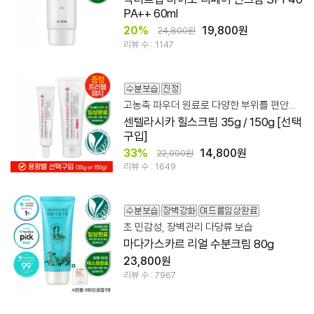
PA++ 60ml
20%
19,800원
24,800원
리뷰 수 : 1147
고농축 파우더 원료로 다양한 부위를 편안하고 깨끗하게
센텔라시카 힐스크림 35g / 150g [선택
구입]
33%
14,800원
22,000원
리뷰 수 : 1649
초 민감성, 장벽관리 다당류 보습
마다가스카르 리얼 수분크림 80g
23,800원
리뷰 수 : 7967