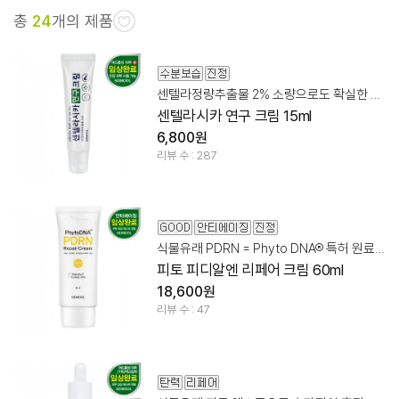
총
24
개의 제품
센텔라정량추출물 2% 소량으로도 확실한 스팟 집중 케어
센텔라시카 연구 크림 15ml
6,800원
리뷰 수 : 287
식물유래 PDRN = Phyto DNA® 특허 원료 50%
피토 피디알엔 리페어 크림 60ml
18,600원
리뷰 수 : 47