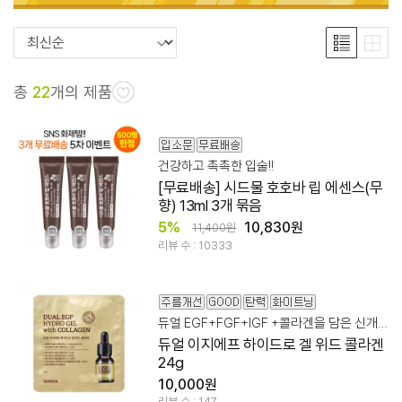
총
22
개의 제품
건강하고 촉촉한 입술!!
[무료배송] 시드물 호호바 립 에센스(무
향) 13ml 3개 묶음
5%
10,830원
11,400원
리뷰 수 : 10333
듀얼 EGF+FGF+IGF +콜라겐을 담은 신개념 에이징 멀티 케어
듀얼 이지에프 하이드로 겔 위드 콜라겐
24g
10,000원
리뷰 수 : 147