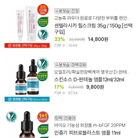
고농축 파우더 원료로 다양한 부위를 편안하고 깨끗하게
센텔라시카 힐스크림 35g / 150g [선택
구입]
33%
14,800원
22,000원
리뷰 수 : 1649
오일프리/확실한장벽케어 영국산 D-판테놀 30%
스킨소스 D-판테놀 앰플12ml/32ml
17%
9,800원
11,800원
리뷰 수 : 6734
바이오 기능성 화장품 rh-bFGF 20PPM
민중기 피브로블라스트 앰플 11ml