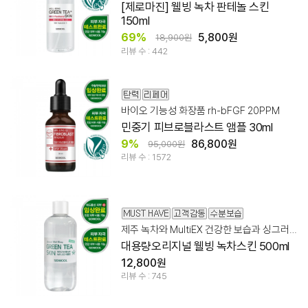
[제로마진] 웰빙 녹차 판테놀 스킨
150ml
69%
5,800원
18,900원
리뷰 수 : 442
바이오 기능성 화장품 rh-bFGF 20PPM
민중기 피브로블라스트 앰플 30ml
9%
86,800원
95,000원
리뷰 수 : 1572
제주 녹차와 MultiEX 건강한 보습과 싱그러움
대용량오리지널 웰빙 녹차스킨 500ml
12,800원
리뷰 수 : 745