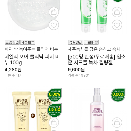
피지 싹 녹여주는 클리어 비누
제주녹차를 담은 순하고 속시원한 필링젤
데일리 포어 클리닉 피지 비
[500명 한정/무료배송] 입소
누 100g
문 시드물 녹차 필링젤
120ml 2개 묶음
4,280원
9,600원
리뷰 수 : 17
리뷰 수 : 9931