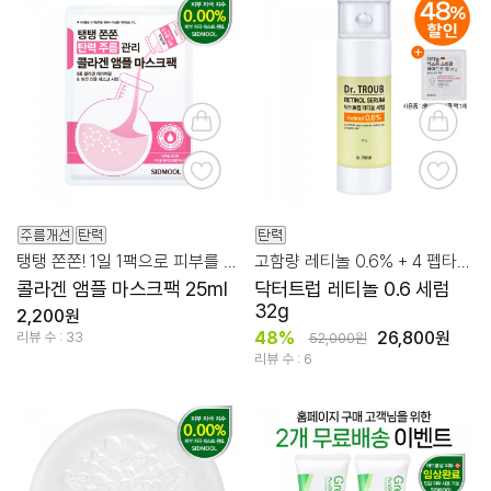
탱탱 쫀쫀! 1일 1팩으로 피부를 탄력 있게!
고함량 레티놀 0.6% + 4 펩타이드의 조합!
콜라겐 앰플 마스크팩 25ml
닥터트럽 레티놀 0.6 세럼
32g
2,200원
48%
26,800원
리뷰 수 : 33
52,000원
리뷰 수 : 6