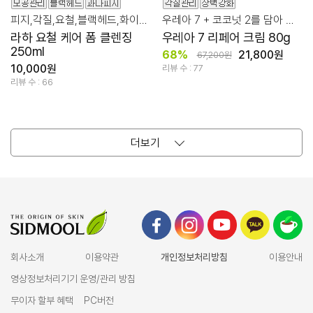
피지,각질,요철,블랙헤드,화이트헤드 강력하게 올킬!
우레아 7 + 코코넛 2를 담아 오돌토돌 chicken skin 케어!
라하 요철 케어 폼 클렌징
우레아 7 리페어 크림 80g
250ml
68%
21,800원
67,200원
10,000원
리뷰 수 : 77
리뷰 수 : 66
더보기
회사소개
이용약관
개인정보처리방침
이용안내
영상정보처리기기 운영/관리 방침
무이자 할부 혜택
PC버전