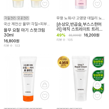
무향 노워시! 고영양 데일리 노워시 크림 헤어 미스트
국산 제천산 율무! 각질+피부톤+진정 케어
[손상모,반곱슬,부스스한머
리] 매직 스트레이트 트리트
율무 요철 마기 스팟크림
먼트 크림 헤어 미스트
30ml
49%
16,200원
32,000원
200ml
리뷰 수 : 105
16,800원
리뷰 수 : 103