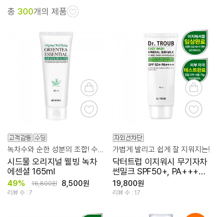
총
300
개의 제품
녹차수와 순한 성분의 조합! 수분+진정+보습
가볍게 발리고 쉽게 잘 지워지는!
시드물 오리지널 웰빙 녹차
닥터트럽 이지워시 무기자차
에센셜 165ml
썬밀크 SPF50+, PA++++
80ml
49%
8,500원
19,800원
16,800원
리뷰 수 : 7
리뷰 수 : 17