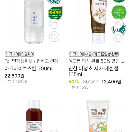
For 민감성피부 / 편하고 건강한 스킨토너
여드름 임상 완료 50% 할인 좁쌀/진정/모공
아크바이™ 스킨 500ml
진한 어성초 시카 에센셜
165ml
22,600원
50%
12,400원
리뷰 수 : 5465
24,800원
리뷰 수 : 535