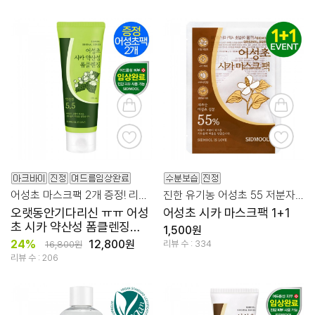
어성초 마스크팩 2개 증정! 리얼 약산성/피지/진정/모공
진한 유기농 어성초 55 저분자 히알루론산/병풀파우더
오랫동안기다리신 ㅠㅠ 어성
어성초 시카 마스크팩 1+1
초 시카 약산성 폼클렌징
1,500원
165ml
24%
12,800원
리뷰 수 : 334
16,800원
리뷰 수 : 206