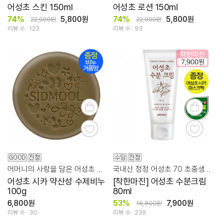
어성초 스킨 150ml
어성초 로션 150ml
74%
5,800원
74%
5,800원
22,000원
22,000원
리뷰 수 : 123
리뷰 수 : 93
어머니의 사랑을 담은 어성초 약산성 진정 클렌징!
국내산 청정 어성초 70 초중생 청소년 피부 고민부터 진정 수딩 케어!
어성초 시카 약산성 수제비누
[착한마진] 어성초 수분크림
100g
80ml
6,800원
53%
7,900원
16,800원
리뷰 수 : 30
리뷰 수 : 239