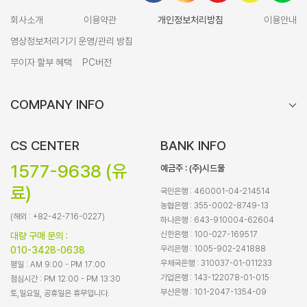
회사소개
이용약관
개인정보처리방침
이용안내
영상정보처리기기 운영/관리 방침
무이자 할부 혜택
PC버전
COMPANY INFO
CS CENTER
BANK INFO
1577-9638 (유
예금주 : (주)시드물
료)
국민은행 : 460001-04-214514
농협은행 : 355-0002-8749-13
(해외 : +82-42-716-0227)
하나은행 : 643-910004-62604
신한은행 : 100-027-169517
대량 구매 문의 :
우리은행 : 1005-902-241888
010-3428-0638
우체국은행 : 310037-01-011233
평일 : AM 9:00 - PM 17:00
기업은행 : 143-122078-01-015
점심시간 : PM 12:00 - PM 13:30
부산은행 : 101-2047-1354-09
토,일요일, 공휴일은 휴무입니다.