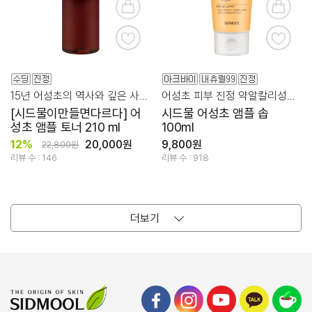
15년 어성초의 역사와 깊은 사랑을 담아 만든 진짜 어성초수 99% 앰플
어성초 피부 진정 약알칼리성의 깔끔함 폼 제형의 비누
[시드물이만들면다르다] 어
시드물 어성초 앰플 솝
성초 앰플 토너 210 ml
100ml
12%
20,000원
9,800원
22,800원
리뷰 수 : 146
리뷰 수 : 918
더보기