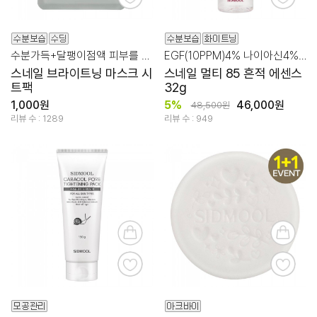
수분가득+달팽이점액 피부를 건강하고 밝게~
EGF(10PPM)4% 나이아신4%집중 관리
스네일 브라이트닝 마스크 시
스네일 멀티 85 흔적 에센스
트팩
32g
1,000원
5%
46,000원
48,500원
리뷰 수 : 1289
리뷰 수 : 949