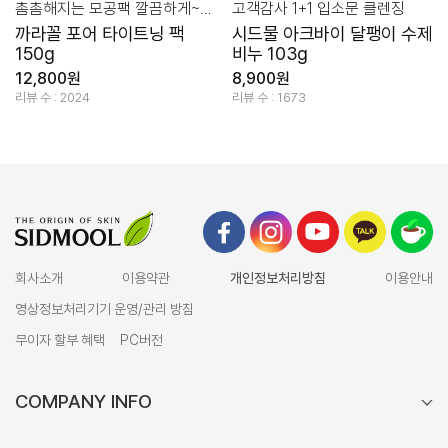
촘촘해지는 모공팩 깔끔하게~타이트하게~
고객감사 1+1 입소문 클렌징
까라꼴 포어 타이트닝 팩
시드물 아크바이 달팽이 수제
150g
비누 103g
12,800원
8,900원
리뷰 수 : 2024
리뷰 수 : 1673
회사소개
이용약관
개인정보처리방침
이용안내
영상정보처리기기 운영/관리 방침
무이자 할부 혜택
PC버전
COMPANY INFO