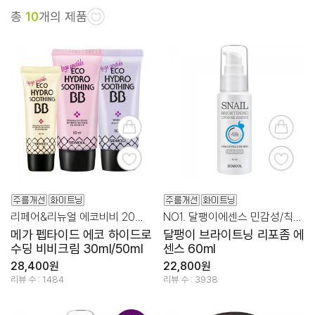
총
10
개의 제품
리페어&리뉴얼 에코비비 20호 21호 23호 선택구입
NO1. 달팽이에센스 민감성/칙칙함
메가 펩타이드 에코 하이드로
달팽이 브라이트닝 리포좀 에
수딩 비비크림 30ml/50ml
센스 60ml
28,400원
22,800원
리뷰 수 : 1484
리뷰 수 : 3938