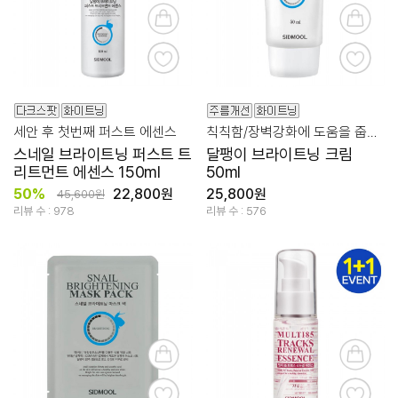
세안 후 첫번째 퍼스트 에센스
칙칙함/장벽강화에 도움을 줍니다 미백/주름개선기능성
스네일 브라이트닝 퍼스트 트
달팽이 브라이트닝 크림
리트먼트 에센스 150ml
50ml
50%
22,800원
25,800원
45,600원
리뷰 수 : 978
리뷰 수 : 576