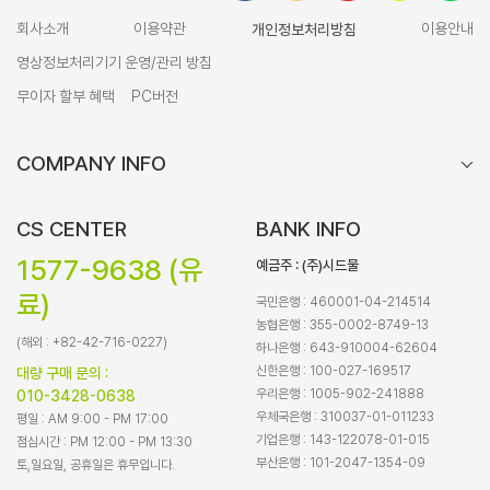
회사소개
이용약관
개인정보처리방침
이용안내
영상정보처리기기 운영/관리 방침
무이자 할부 혜택
PC버전
COMPANY INFO
CS CENTER
BANK INFO
1577-9638 (유
예금주 : (주)시드물
료)
국민은행 : 460001-04-214514
농협은행 : 355-0002-8749-13
(해외 : +82-42-716-0227)
하나은행 : 643-910004-62604
신한은행 : 100-027-169517
대량 구매 문의 :
우리은행 : 1005-902-241888
010-3428-0638
우체국은행 : 310037-01-011233
평일 : AM 9:00 - PM 17:00
기업은행 : 143-122078-01-015
점심시간 : PM 12:00 - PM 13:30
부산은행 : 101-2047-1354-09
토,일요일, 공휴일은 휴무입니다.