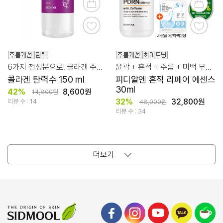
6가지 전성분으로! 콜라겐 주름 탄력 집중 관리!
윤곽 + 흔적 + 주름 + 미백 부스팅 케어! PDRN 리페어 에센스
콜라겐 탄력수 150 ml
피디알엔 흔적 리페어 에센스
30ml
42%
8,600원
14,800원
32%
32,800원
리뷰 수 : 14
48,000원
리뷰 수 : 34
더보기