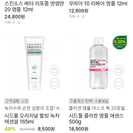
스킨소스 베타 리포좀 엔엠엔
우레아 10 리페어 앰플 12ml
20 앰플 12ml
12,800원
24,800원
리뷰 수 : 6
리뷰 수 : 0
녹차수와 순한 성분의 조합! 수분+진정+보습
콜라겐 앰플 마스크 팩 20장을 그대로 쏙! 넉넉한 용량!
시드물 오리지널 웰빙 녹차
시드물 콜라겐 앰플 에센스
에센셜 165ml
500g
49%
8,500원
18,900원
16,800원