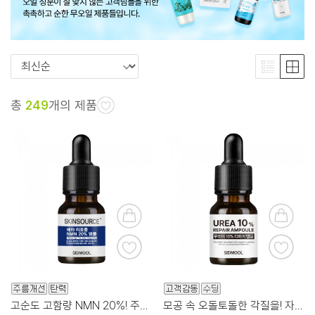
총
249
개의 제품
고순도 고함량 NMN 20%! 주름, 탄력케어 앰플
모공 속 오돌토돌한 각질을! 자극없이 부드럽게 케어