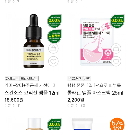
리뷰 수 : 7
리뷰 수 : 4
기미+잡티+주근깨 개선에 미백 기능성까지!
탱탱 쫀쫀! 1일 1팩으로 피부를 탄력 있게!
스킨소스 코직산 앰플 12ml
콜라겐 앰플 마스크팩 25ml
18,600원
2,200원
리뷰 수 : 11
리뷰 수 : 33