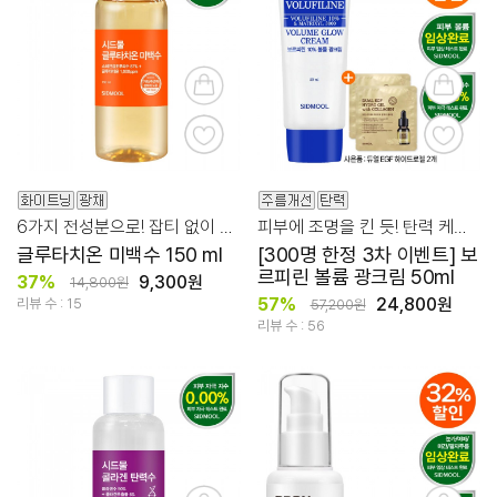
6가지 전성분으로! 잡티 없이 미백 집중!
피부에 조명을 킨 듯! 탄력 케어를 위한 보르피린 광크림
글루타치온 미백수 150 ml
[300명 한정 3차 이벤트] 보
르피린 볼륨 광크림 50ml
37%
9,300원
14,800원
57%
24,800원
리뷰 수 : 15
57,200원
리뷰 수 : 56