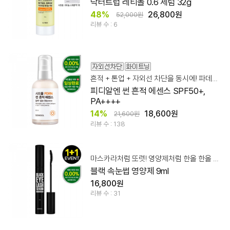
닥터트럽 레티놀 0.6 세럼 32g
48%
26,800원
52,000원
리뷰 수 : 6
흔적 + 톤업 + 자외선 차단을 동시에! 파데프리 무기자차 썬 에센스!
피디알엔 썬 흔적 에센스 SPF50+,
PA++++
14%
18,600원
21,600원
리뷰 수 : 138
마스카라처럼 또렷! 영양제처럼 한올 한올 건강하게~
블랙 속눈썹 영양제 9ml
16,800원
리뷰 수 : 31