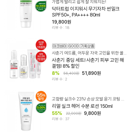
가볍게 발리고 쉽게 잘 지워지는!
닥터트럽 이지워시 무기자차 썬밀크
SPF50+, PA++++ 80ml
19,800원
리뷰 수 : 18
사춘기 여드름, 어두운 자국 고민을 위한 꿀팁 세트
사춘기 중딩 세트! 사춘기 피부 고민 해
결템! 8% 할인
8%
51,890원
56,400원
리뷰 수 : 2
고함량 실크수 23%! 손상 모발 윤기 코팅 로션
리얼 실크 헤어 수분 로션 150ml
55%
9,800원
22,000원
리뷰 수 : 37