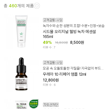
총
460
개의 제품
녹차수와 순한 성분의 조합! 수분+진정+보습
시드물 오리지널 웰빙 녹차 에센셜
165ml
49%
8,500원
16,800원
리뷰 수 : 7
모공 속 오돌토돌한 각질을! 자극없이 부드럽게 케어
우레아 10 리페어 앰플 12ml
12,800원
리뷰 수 : 6