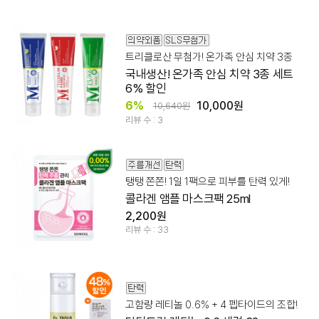
트리클로산 무첨가! 온가족 안심 치약 3종
국내생산! 온가족 안심 치약 3종 세트
6% 할인
6%
10,000원
10,640원
리뷰 수 : 3
탱탱 쫀쫀! 1일 1팩으로 피부를 탄력 있게!
콜라겐 앰플 마스크팩 25ml
2,200원
리뷰 수 : 33
고함량 레티놀 0.6% + 4 펩타이드의 조합!