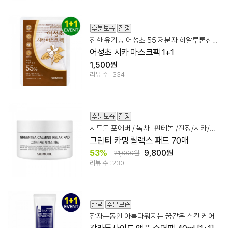
진한 유기농 어성초 55 저분자 히알루론산/병풀파우더
어성초 시카 마스크팩 1+1
1,500원
리뷰 수 : 334
시드물 포에버 / 녹차+판테놀 /진정/시카/수분/토닝/
그린티 카밍 릴랙스 패드 70매
53%
9,800원
21,000원
리뷰 수 : 230
잠자는동안 아름다워지는 꿈같은 스킨 케어