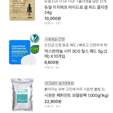
듀얼 EGF+FGF+IGF +콜라겐을 담은 신개념 에이징 멀티 케어
듀얼 이지에프 하이드로 겔 위드 콜라겐
24g
10,000원
리뷰 수 : 147
초민감 진정 응급 패드 / 빠르고 간편하게 착!
덱스판테놀 시카 SOS 힐스 패드 5g (2
매) X 10개입
6,800원
리뷰 수 : 81
붉어지는 피부 고민에 아주 시원한 쿨링 진정 관리!
시원한 페퍼민트 모델링팩 1,000g(1kg)
22,800원
리뷰 수 : 83