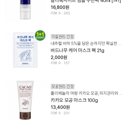
갈라톡사이드 앰플 수면팩 40ml [1+1]
16,800원
리뷰 수 : 265
내추럴 바하 5%을 담은 순하지만 확실한 각질 + 모공 정돈!
버드나무 케어 마스크 팩 21g
2,000원
리뷰 수 : 157
폴리페놀의 여왕 카카오 모공,피지관리와 진정을 동시에!
카카오 모공 마스크 100g
13,400원
리뷰 수 : 201