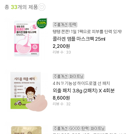
총
33
개의 제품
탱탱 쫀쫀! 1일 1팩으로 피부를 탄력 있게!
콜라겐 앰플 마스크팩 25ml
2,200원
리뷰 수 : 33
4 IN 1! 기능성 하이드로겔 선 패치
외출 패치 3.8g (2패치) X 4회분
8,600원
리뷰 수 : 32