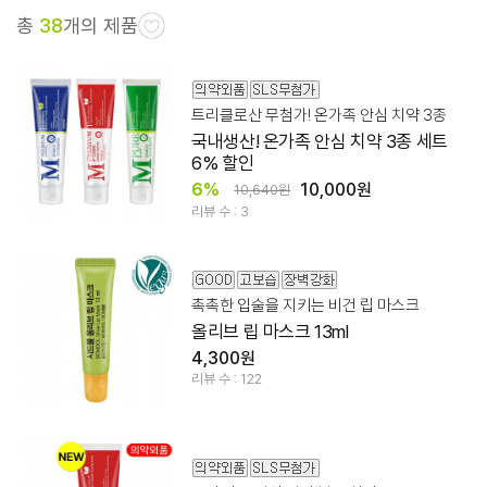
총
38
개의 제품
트리클로산 무첨가! 온가족 안심 치약 3종
국내생산! 온가족 안심 치약 3종 세트
6% 할인
6%
10,000원
10,640원
리뷰 수 : 3
촉촉한 입술을 지키는 비건 립 마스크
올리브 립 마스크 13ml
4,300원
리뷰 수 : 122