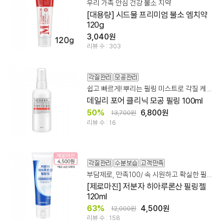
우리 가족 안심 건강 불소 치약
[대용량] 시드물 프리미엄 불소 엠치약
120g
3,040원
리뷰 수 : 303
쉽고 빠르게! 뿌리는 필링 미스트로 각질 케어!
데일리 포어 클리닉 모공 필링 100ml
50%
6,800원
13,700원
리뷰 수 : 16
부담제로, 만족100/ 속 시원하고 확실한 필링젤!
[제로마진] 저분자 히아루론산 필링젤
120ml
63%
4,500원
12,000원
리뷰 수 : 158