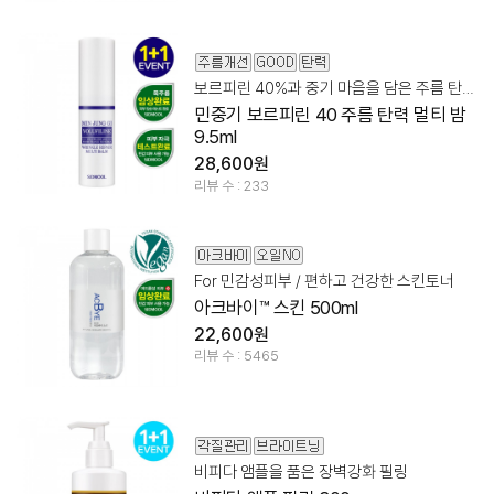
보르피린 40%과 중기 마음을 담은 주름 탄력 멀티밤!
민중기 보르피린 40 주름 탄력 멀티 밤
9.5ml
28,600원
리뷰 수 : 233
For 민감성피부 / 편하고 건강한 스킨토너
아크바이™ 스킨 500ml
22,600원
리뷰 수 : 5465
비피다 앰플을 품은 장벽강화 필링