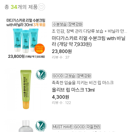
총
34
개의 제품
초 민감, 장벽 관리 다당류 보습 + 바닐라 만남
마다가스카르 리얼 수분크림 with 바닐
라 (개당 약 7,933원)
23,800원
리뷰 수 : 37
촉촉한 입술을 지키는 비건 립 마스크
올리브 립 마스크 13ml
4,300원
리뷰 수 : 122