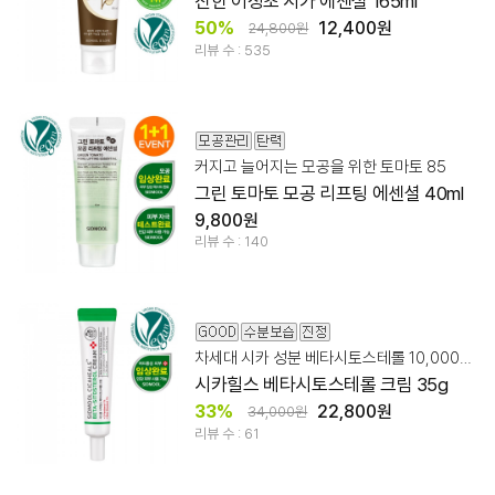
진한 어성초 시카 에센셜 165ml
50%
12,400원
24,800원
리뷰 수 : 535
커지고 늘어지는 모공을 위한 토마토 85
그린 토마토 모공 리프팅 에센셜 40ml
9,800원
리뷰 수 : 140
차세대 시카 성분 베타시토스테롤 10,000ppm + 판테놀
시카힐스 베타시토스테롤 크림 35g
33%
22,800원
34,000원
리뷰 수 : 61