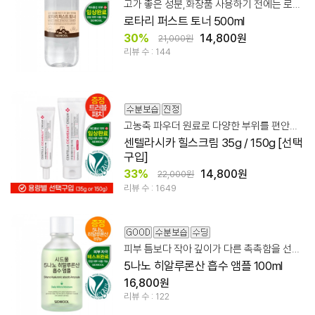
고가 좋은 성분,화장품 사용하기 전에는 로타리로! 파하 20,000ppm
로타리 퍼스트 토너 500ml
30%
14,800원
21,000원
리뷰 수 : 144
고농축 파우더 원료로 다양한 부위를 편안하고 깨끗하게
센텔라시카 힐스크림 35g / 150g [선택
구입]
33%
14,800원
22,000원
리뷰 수 : 1649
피부 틈보다 작아 깊이가 다른 촉촉함을 선사하는 흡수 앰플
5나노 히알루론산 흡수 앰플 100ml
16,800원
리뷰 수 : 122