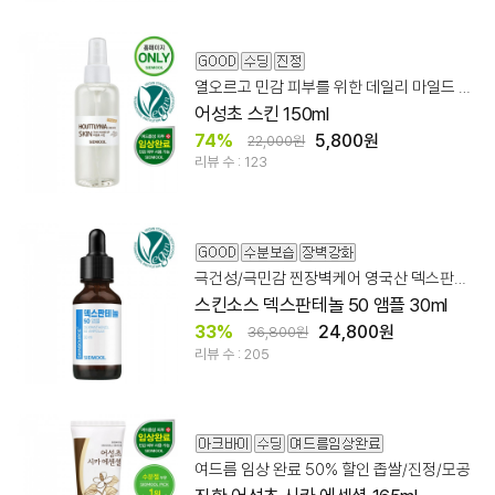
열오르고 민감 피부를 위한 데일리 마일드 어성초 스킨
어성초 스킨 150ml
74%
5,800원
22,000원
리뷰 수 : 123
극건성/극민감 찐장벽케어 영국산 덱스판테놀 50%
스킨소스 덱스판테놀 50 앰플 30ml
33%
24,800원
36,800원
리뷰 수 : 205
여드름 임상 완료 50% 할인 좁쌀/진정/모공