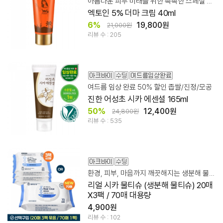
아름다운 피부 미래를 위한 촉촉한 스페셜 미라클케어
엑토인 5% 더마 크림 40ml
6%
19,800원
21,000원
리뷰 수 : 205
여드름 임상 완료 50% 할인 좁쌀/진정/모공
진한 어성초 시카 에센셜 165ml
50%
12,400원
24,800원
리뷰 수 : 535
환경, 피부, 마음까지 깨끗해지는 생분해 물티슈
리얼 시카 물티슈 (생분해 물티슈) 20매
X3팩 / 70매 대용량
4,900원
리뷰 수 : 102