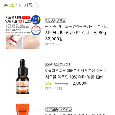
총
25
개의 제품
온 가족, 아기 모든 연령층 손상된 피부 케어 바르는 의료기기
시드물 더마 인텐시브 엠디 크림 80g
32,000원
리뷰 수 : 221
아름다운 피부 미래를 위한 엑토인 수분, 보습 미라클케어
시드물 엑토인 10% 더마 앰플 12ml
5%
12,800원
13,500원
리뷰 수 : 218