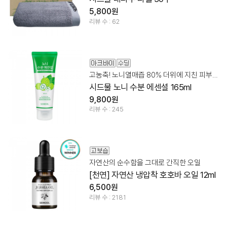
5,800원
리뷰 수 : 62
고농축! 노니열매즙 80% 더위에 지친 피부 수딩케어!
시드물 노니 수분 에센셜 165ml
9,800원
리뷰 수 : 245
자연산의 순수함을 그대로 간직한 오일
[천연] 자연산 냉압착 호호바 오일 12ml
6,500원
리뷰 수 : 2181