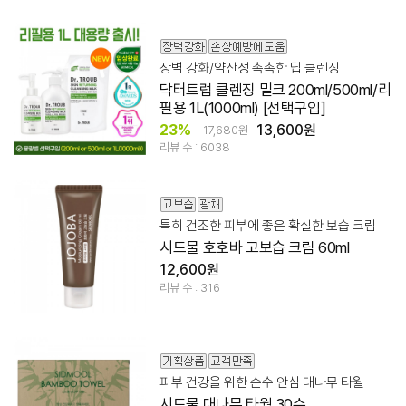
장벽 강화/약산성 촉촉한 딥 클렌징
닥터트럽 클렌징 밀크 200ml/500ml/리
필용 1L(1000ml) [선택구입]
23%
13,600원
17,680원
리뷰 수 : 6038
특히 건조한 피부에 좋은 확실한 보습 크림
시드물 호호바 고보습 크림 60ml
12,600원
리뷰 수 : 316
피부 건강을 위한 순수 안심 대나무 타월
시드물 대나무 타월 30수