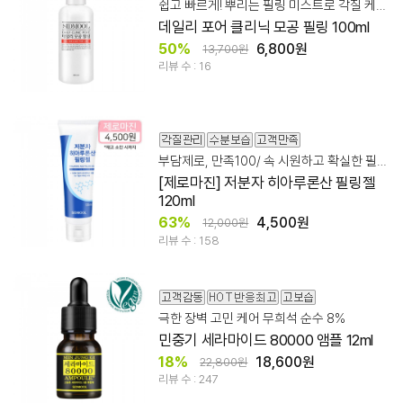
쉽고 빠르게! 뿌리는 필링 미스트로 각질 케어!
데일리 포어 클리닉 모공 필링 100ml
50%
6,800원
13,700원
리뷰 수 : 16
부담제로, 만족100/ 속 시원하고 확실한 필링젤!
[제로마진] 저분자 히아루론산 필링젤
120ml
63%
4,500원
12,000원
리뷰 수 : 158
극한 장벽 고민 케어 무희석 순수 8%
민중기 세라마이드 80000 앰플 12ml
18%
18,600원
22,800원
리뷰 수 : 247