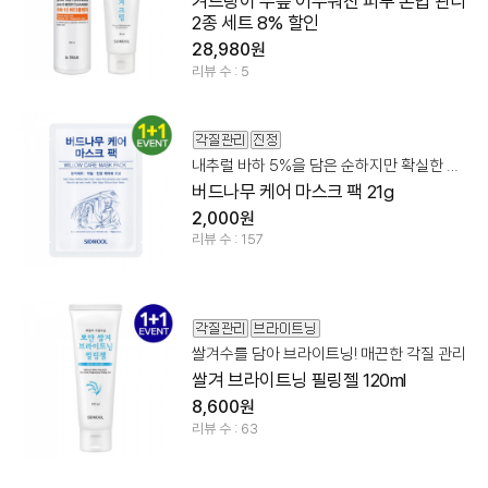
겨드랑이 무릎 어두워진 피부 톤업 관리
2종 세트 8% 할인
28,980원
리뷰 수 : 5
내추럴 바하 5%을 담은 순하지만 확실한 각질 + 모공 정돈!
버드나무 케어 마스크 팩 21g
2,000원
리뷰 수 : 157
쌀겨수를 담아 브라이트닝! 매끈한 각질 관리
쌀겨 브라이트닝 필링젤 120ml
8,600원
리뷰 수 : 63