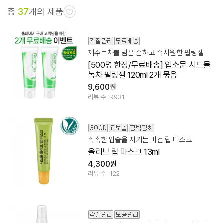
총
37
개의 제품
제주녹차를 담은 순하고 속시원한 필링젤
[500명 한정/무료배송] 입소문 시드물
녹차 필링젤 120ml 2개 묶음
9,600원
리뷰 수 : 9931
촉촉한 입술을 지키는 비건 립 마스크
올리브 립 마스크 13ml
4,300원
리뷰 수 : 122