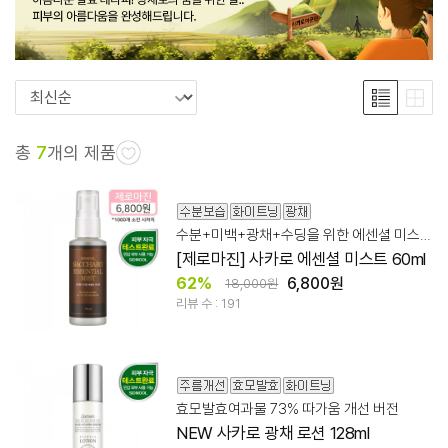
총
7
개의 제품
수분+미백+광채+수딩을 위한 에센셜 미스트
[제로마진] 사카로 에센셜 미스트 60ml
62%
6,800원
18,000원
리뷰 수 : 191
효모발효여과물 73% 따가움 개선 버전
NEW 사카로 광채 로션 128ml