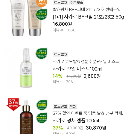
발효광채 BB+파데 21호/23호 선택구입
[1+1] 사카로 BF크림 21호/23호 50g
16,800원
리뷰 수 : 1688
사카로 효모발효성분수분+오일 미스트
사카로 오일 미스트100ml
14%
9,600원
11,200원
리뷰 수 : 796
37% 할인 이벤트 중 명품 발효 성분 광채/리뉴얼/보습
사카로 광채 앰플 100ml
37%
30,870원
49,000원
리뷰 수 : 5028