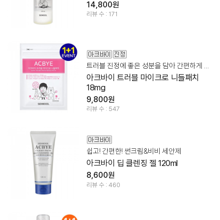
14,800원
리뷰 수 : 171
트러블 진정에 좋은 성분을 담아 간편하게 트러블 고민해결!
아크바이 트러블 마이크로 니들패치
18mg
9,800원
리뷰 수 : 547
쉽고! 간편한! 썬크림&비비 세안제
아크바이 딥 클렌징 젤 120ml
8,600원
리뷰 수 : 460