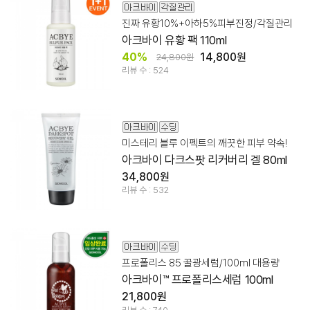
진짜 유황10%+아하5%피부진정/각질관리
아크바이 유황 팩 110ml
40%
14,800원
24,800원
리뷰 수 : 524
미스테리 블루 이펙트의 깨끗한 피부 약속!
아크바이 다크스팟 리커버리 겔 80ml
34,800원
리뷰 수 : 532
프로폴리스 85 꿀광세럼/100ml 대용량
아크바이™ 프로폴리스세럼 100ml
21,800원