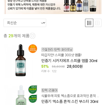
총
29
개의 제품
따갑지만! 스피큘 300샷 앰플!
민중기 시카지에프 스피큘 앰플 30ml
51%
28,600원
58,600원
리뷰 수 : 122
식물유래 피토 엑소좀으로 효과적인 흔적 스킨 케어
민중기 엑소좀 흔적 스킨 부스터 30ml