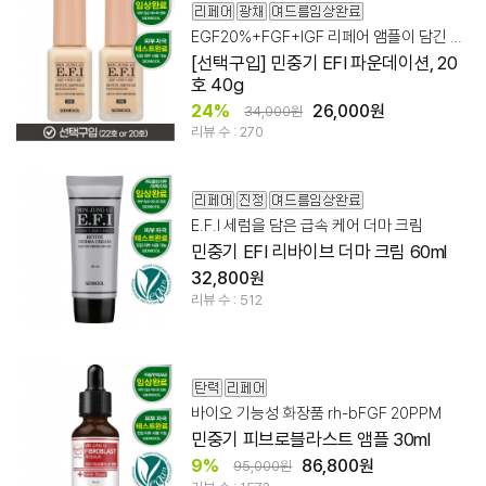
EGF20%+FGF+IGF 리페어 앰플이 담긴 파운데이션
[선택구입] 민중기 EFI 파운데이션, 20
호 40g
24%
26,000원
34,000원
리뷰 수 : 270
E.F.I 세럼을 담은 급속 케어 더마 크림
민중기 EFI 리바이브 더마 크림 60ml
32,800원
리뷰 수 : 512
바이오 기능성 화장품 rh-bFGF 20PPM
민중기 피브로블라스트 앰플 30ml
9%
86,800원
95,000원