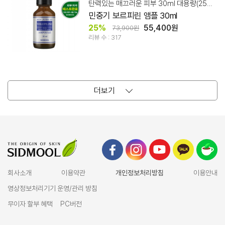
탄력있는 매끄러운 피부 30ml 대용량(25%할인)
민중기 보르피린 앰플 30ml
25%
55,400원
73,900원
리뷰 수 : 317
더보기
회사소개
이용약관
개인정보처리방침
이용안내
영상정보처리기기 운영/관리 방침
무이자 할부 혜택
PC버전