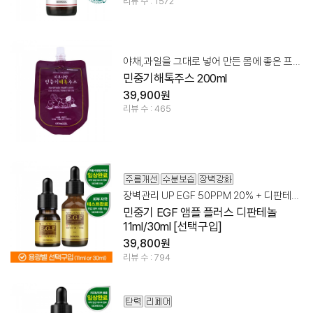
리뷰 수 : 1572
야채,과일을 그대로 넣어 만든 몸에 좋은 프리미엄 주스
민중기해톡주스 200ml
39,900원
리뷰 수 : 465
장벽관리 UP EGF 50PPM 20% + 디판테놀 10%
민중기 EGF 앰플 플러스 디판테놀
11ml/30ml [선택구입]
39,800원
리뷰 수 : 794