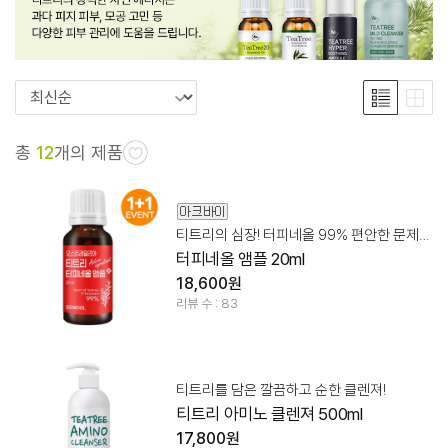
총
12
개의 제품
티트리의 심장! 터피네올 99% 편안한 문제성 피부 케어!
터피네올 앰플 20ml
18,600원
리뷰 수 : 83
티트리를 담은 깔끔하고 순한 클렌져!
티트리 아미노 클렌져 500ml
17,800원