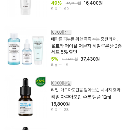
49%
16,400원
32,000원
리뷰 수 : 60
메마른 피부를 위한 촉촉 수분 충전 케어!
울트라 페이셜 저분자 히알루론산 3종
세트 5% 할인
5%
37,430원
39,400원
리뷰 수 : 15
리얼! 아쿠아포린을 담아 보습 시너지 효과!
리얼 아쿠아포린 수분 앰플 12ml
16,800원
리뷰 수 : 28