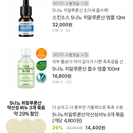
5나노 히알루론산 초미세 흡수력!
스킨소스 5나노 히알루론산 앰플 12ml
32,000원
리뷰 수 : 55
피부 틈보다 작아 깊이가 다른 촉촉함을 선사하는 흡수 앰플
5나노 히알루론산 흡수 앰플 100ml
16,800원
리뷰 수 : 122
더 순하고 더 풍부한 거품력으로 촉촉 수분 영양 클렌징!
5나노히알루론산약산성비누3개 묶음
(개당 4,800원)
29%
14,400원
20,400원