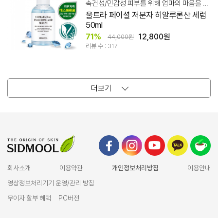
속건성/민감성 피부를 위해 엄마의 마음을 듬뿍 담아 만들었습니다.
울트라 페이셜 저분자 히알루론산 세럼
50ml
71%
12,800원
44,000원
리뷰 수 : 317
더보기
회사소개
이용약관
개인정보처리방침
이용안내
영상정보처리기기 운영/관리 방침
무이자 할부 혜택
PC버전