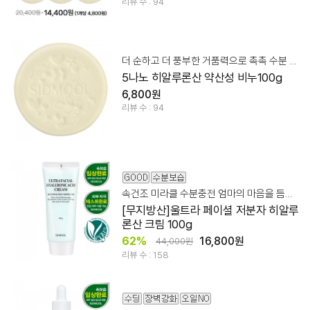
리뷰 수 : 94
더 순하고 더 풍부한 거품력으로 촉촉 수분 영양 클렌징!
5나노 히알루론산 약산성 비누100g
6,800원
리뷰 수 : 94
속건조 미라클 수분충전 엄마의 마음을 듬뿍 담아 만들었습니다.
[무지방산]울트라 페이셜 저분자 히알루
론산 크림 100g
62%
16,800원
44,000원
리뷰 수 : 158