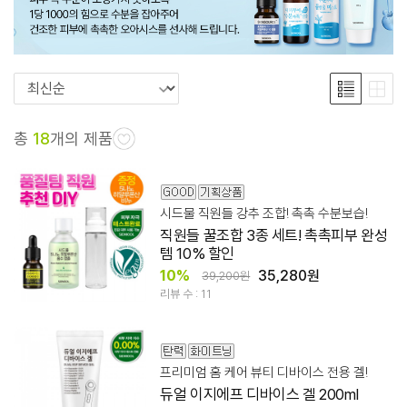
총
18
개의 제품
시드물 직원들 강추 조합! 촉촉 수분보습!
직원들 꿀조합 3종 세트! 촉촉피부 완성
템 10% 할인
10%
35,280원
39,200원
리뷰 수 : 11
프리미엄 홈 케어 뷰티 디바이스 전용 겔!
듀얼 이지에프 디바이스 겔 200ml