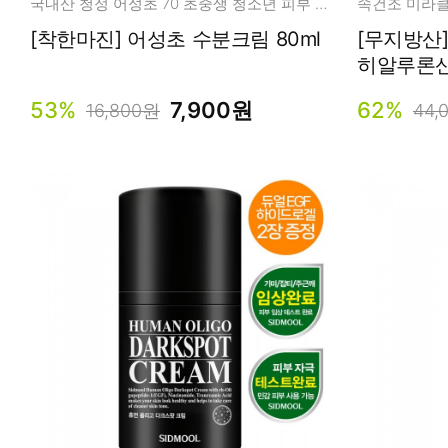
국내산 청정 어성초 70 초중생 청소년 피부 고민부터 진정 수딩 케어!
[착한마진] 어성초 수분크림 80ml
[무지방산
히알루론산 
53%
7,900원
62%
16,800원
44,