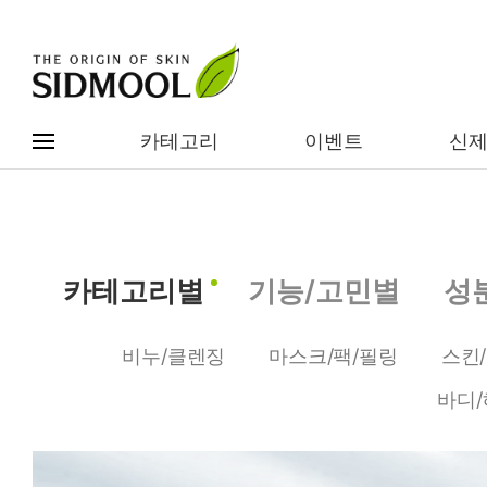
카테고리
이벤트
신
#전체메뉴
전제품보기
신제품
카테고리별
기능/고민별
성
카테고리별
베스트
비누/클렌징
마스크/팩/필링
스킨
이벤트
기능/고민별
바디/
임상별
성분별