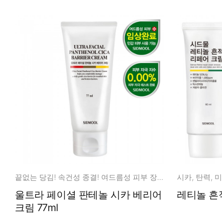
끝없는 당김! 속건성 종결! 여드름성 피부 장벽 케어
시카, 탄력, 미
울트라 페이셜 판테놀 시카 베리어
크림 77ml