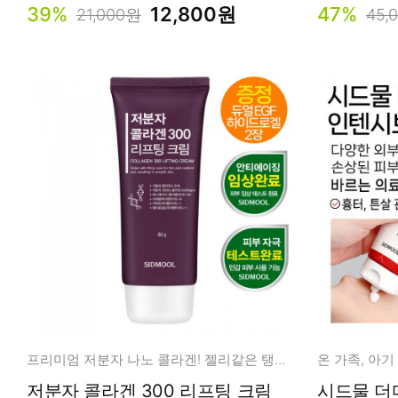
39%
12,800원
47%
21,000원
45,
프리미엄 저분자 나노 콜라겐! 젤리같은 탱탱볼 피부 탄력 케어
저분자 콜라겐 300 리프팅 크림
시드물 더