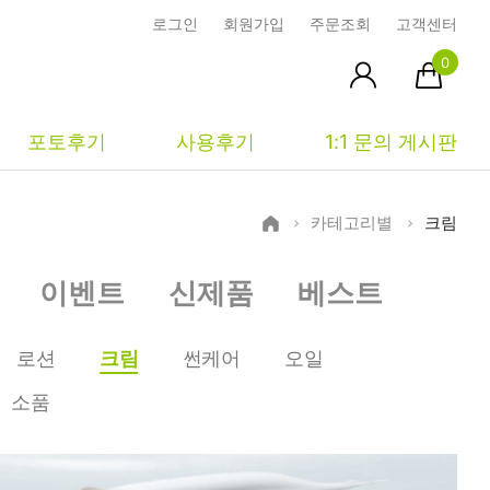
로그인
회원가입
주문조회
고객센터
0
포토후기
사용후기
1:1 문의 게시판
카테고리별
크림
피부타입별
커뮤니티
마이페이지
이벤트
신제품
베스트
건성
시사모
주문조회
중성
상품문의
장바구니
로션
크림
썬케어
오일
지성
시드물통신
최근본상품
소품
복합성
전 어떻게 써요?
위시리스트
민감성
공지사항