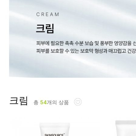
피부타입별
크림
총
54
개의 상품