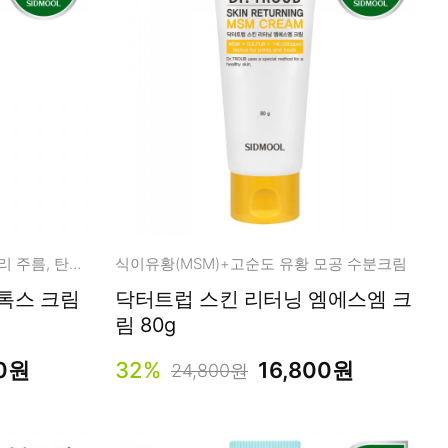
리포좀 바이오톡스 1.1ppm 데일리 주름, 탄력 케어!
식이유황(MSM)+고순도 유황 모공 수분크림
톡스 크림
닥터트럽 스킨 리터닝 엠에스엠 크
림 80g
00원
32%
16,800원
24,800원