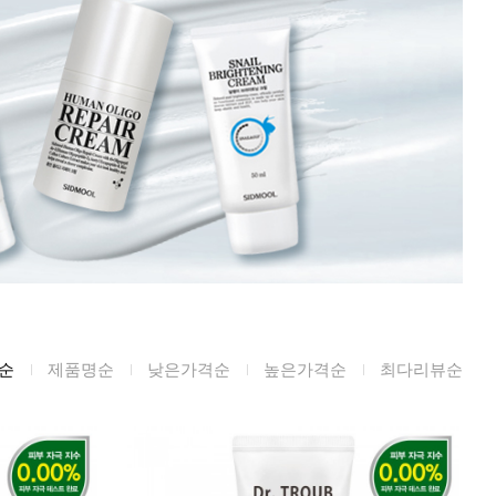
미생물&방사능
검사
텍스트 사용후기
포토사용 후기
성분사전
해외배송문의
시드물 매니아
순
제품명순
낮은가격순
높은가격순
최다리뷰순