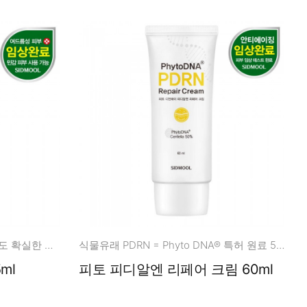
센텔라정량추출물 2% 소량으로도 확실한 스팟 집중 케어
식물유래 PDRN = Phyto DNA® 특허 원료 50%
ml
피토 피디알엔 리페어 크림 60ml