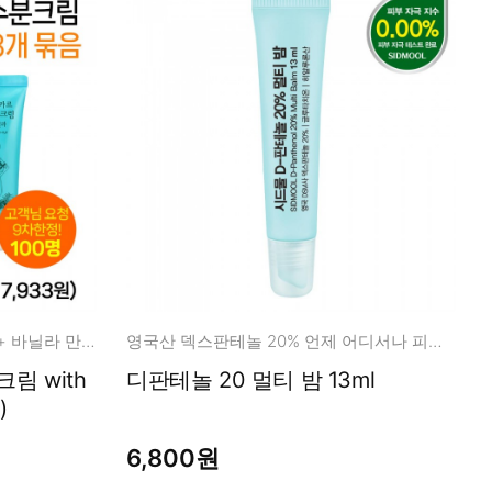
초 민감, 장벽 관리 다당류 보습 + 바닐라 만남
영국산 덱스판테놀 20% 언제 어디서나 피부 장벽 관리!
디판테놀 20 멀티 밤 13ml
)
6,800원