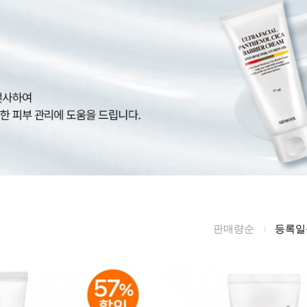
름/탄력
레티놀
수분젤/에센셜
모공/피지/블랙
녹차/EGCG
로션
헤드
알로에
크림
각질관리
어성초
썬케어
장벽케어
아하/바하/파하/
오일
무기자차
라하
바디/헤어/핸드/
레이저관리
징크
풋
탈모케어
봉독/프로폴리스
메이크업
동물성프리
호호바
립/아이
판매량순
등록일
예비맘
달팽이
건강식품
미취학
카렌듈라
소품
청소년
동백