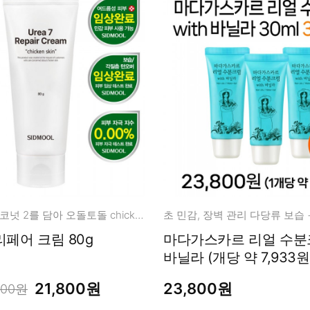
우레아 7 + 코코넛 2를 담아 오돌토돌 chicken skin 케어!
우레아 7 리페어 크림 80g
마다가스카르 리얼 수분크림 with
바닐라 (개당 약 7,933원
21,800원
23,800원
200원