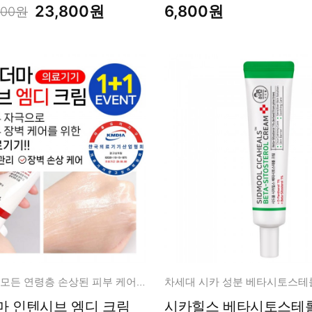
23,800원
6,800원
000원
온 가족, 아기 모든 연령층 손상된 피부 케어 바르는 의료기기
마 인텐시브 엠디 크림
시카힐스 베타시토스테