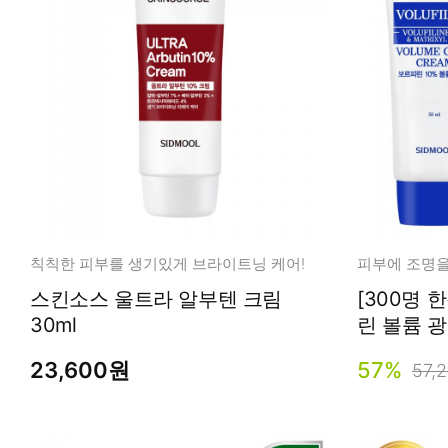
칙칙한 피부를 생기있게 브라이트닝 케어!
스킨소스 울트라 알부텐 크림
[300명 
30ml
린 볼륨 광
23,600원
57%
57,