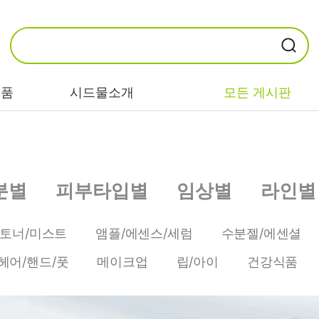
제품
시드물소개
모든 게시판
카테고리별
기능/고민별
성분별
분별
피부타입별
임상별
라인별
비누/클렌징
트러블/시카
EGF/FGF/IGF
마스크/팩/필링
민감/건조/속당
콜라겐
/토너/미스트
앰플/에센스/세럼
수분젤/에센셜
김
스킨/토너/미스
히알루론산
헤어/핸드/풋
메이크업
립/아이
건강식품
트
미백/화이트닝/
병풀/센텔라
흔적
앰플/에센스/세
판테놀
럼
안티에이징/주