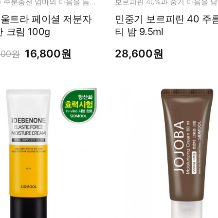
속건조 미라클 수분충전 엄마의 마음을 듬뿍 담아 만들었습니다.
]울트라 페이셜 저분자
민중기 보르피린 40 주름 탄력 멀
크림 100g
티 밤 9.5ml
16,800원
28,600원
000원