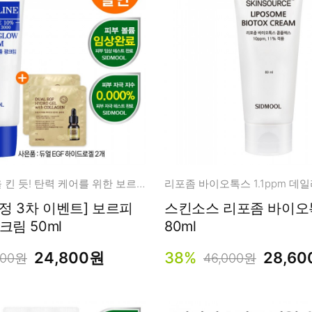
남성화장품
티트리
내츄럴99
무오일
세라마이드
글루타치온
트라넥사믹
피디알엔
피부에 조명을 킨 듯! 탄력 케어를 위한 보르피린 광크림
한정 3차 이벤트] 보르피
스킨소스 리포좀 바이오
크림 50ml
80ml
24,800원
38%
28,6
200원
46,000원