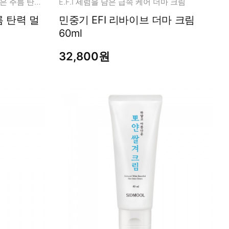
보르피린 40%과 중기 마음을 담은 주름 탄력 멀티밤!
E.F.I 세럼을 담은 급속 케어 더마 크림
민중기 EFI 리바이브 더마 크림
60ml
32,800원