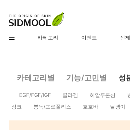
카테고리
이벤트
신
#전체메뉴
전제품보기
신제품
카테고리별
기능/고민별
성
카테고리별
베스트
EGF/FGF/IGF
콜라겐
히알루론산
이벤트
기능/고민별
징크
봉독/프로폴리스
호호바
달팽이
임상별
성분별