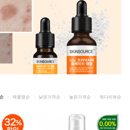
미생물&방사능
검사
텍스트 사용후기
포토사용 후기
성분사전
해외배송문의
시드물 매니아
순
제품명순
낮은가격순
높은가격순
최다리뷰순