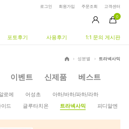
로그인
회원가입
주문조회
고객센터
0
포토후기
사용후기
1:1 문의 게시판
성분별
트라넥사믹
피부타입별
커뮤니티
마이페이지
이벤트
신제품
베스트
건성
시사모
주문조회
중성
상품문의
장바구니
알로에
어성초
아하/바하/파하/라하
지성
시드물통신
최근본상품
마이드
글루타치온
트라넥사믹
피디알엔
복합성
전 어떻게 써요?
위시리스트
민감성
공지사항