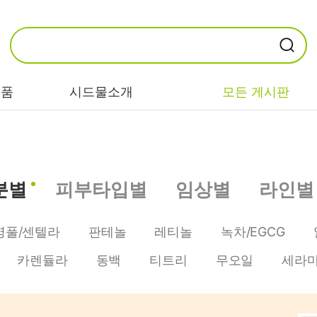
제품
시드물소개
모든 게시판
카테고리별
기능/고민별
성분별
분별
피부타입별
임상별
라인별
비누/클렌징
트러블/시카
EGF/FGF/IGF
마스크/팩/필링
민감/건조/속당
콜라겐
병풀/센텔라
판테놀
레티놀
녹차/EGCG
김
스킨/토너/미스
히알루론산
카렌듈라
동백
티트리
무오일
세라
트
미백/화이트닝/
병풀/센텔라
흔적
앰플/에센스/세
판테놀
럼
안티에이징/주