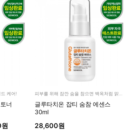
드 케어!
피부를 위해 잠깐 숨을 참으면 백옥처럼 맑고 밝고 깨끗!
글루타치온 잡티 숨참 에센스
30ml
0원
28,600원