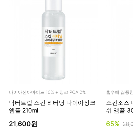
나이아신아마이드 10% + 징크 PCA 2%
닥터트럽 스킨 리터닝 나이아징크
스킨소스 나
앰플 210ml
쉬 앰플 30
21,600원
65%
28,