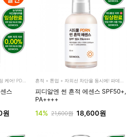
윤곽 + 흔적 + 주름 + 미백 부스팅 케어! PDRN 리페어 에센스
흔적 + 톤업 + 자외선 차단을 동시에! 파데프리 무기자차 썬 에센스!
에센스
피디알엔 썬 흔적 에센스 SPF50+,
PA++++
00원
14%
18,600원
21,600원