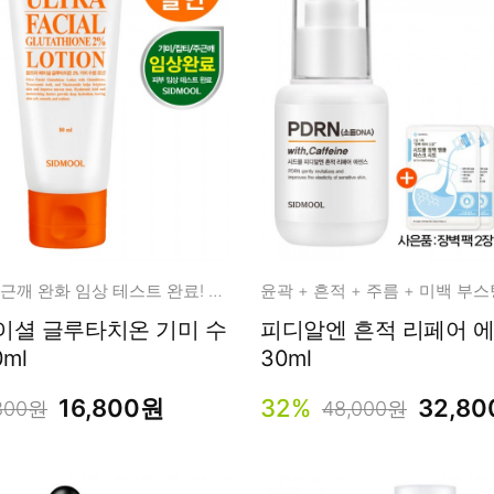
남성화장품
티트리
내츄럴99
무오일
세라마이드
글루타치온
트라넥사믹
피디알엔
기미, 잡티, 주근깨 완화 임상 테스트 완료! 수분 미백 로션
이셜 글루타치온 기미 수
피디알엔 흔적 리페어 
 80ml
30ml
16,800원
32%
32,8
800원
48,000원