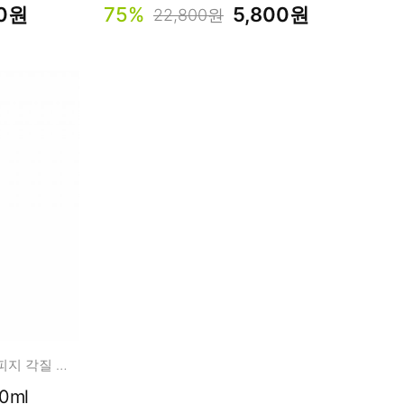
00원
75%
5,800원
22,800원
내츄럴 셀룰로오스 + 이데베논 피지 각질 모공 관리
0ml