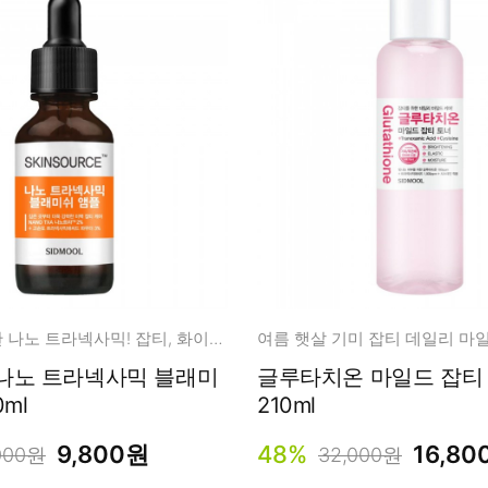
흡수에 집중한 나노 트라넥사믹! 잡티, 화이트닝 케어!
여름 햇살 기미 잡티 데일리 마일
노 트라넥사믹 블래미
글루타치온 마일드 잡티 토너
ml
210ml
9,800원
48%
16,80
000원
32,000원