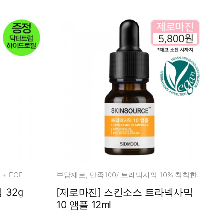
+ EGF
부담제로, 만족100/ 트라넥사믹 10% 칙칙한피부, 다크스팟, 에이지스팟
 32g
[제로마진] 스킨소스 트라넥사믹
10 앰플 12ml