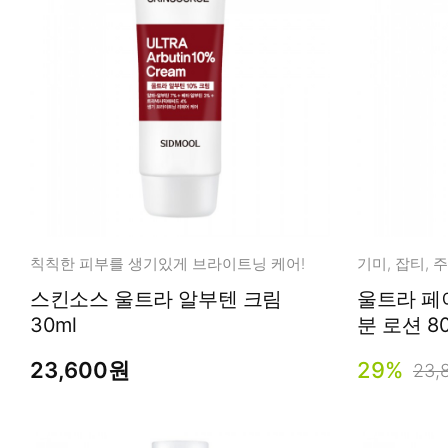
칙칙한 피부를 생기있게 브라이트닝 케어!
스킨소스 울트라 알부텐 크림
울트라 페
30ml
분 로션
23,600원
29%
23,