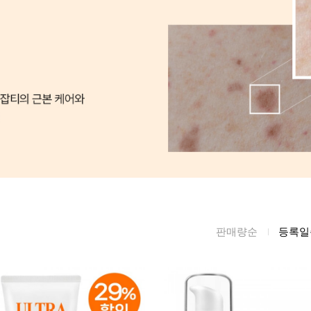
름/탄력
레티놀
수분젤/에센셜
모공/피지/블랙
녹차/EGCG
로션
헤드
알로에
크림
각질관리
어성초
썬케어
장벽케어
아하/바하/파하/
오일
무기자차
라하
바디/헤어/핸드/
레이저관리
징크
풋
탈모케어
봉독/프로폴리스
메이크업
동물성프리
호호바
립/아이
판매량순
등록일
예비맘
달팽이
건강식품
미취학
카렌듈라
소품
청소년
동백