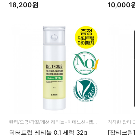
18,200원
10,000
탄력/모공/각질/개선 레티놀+아데노신+펩타이드
칙칙한 잡티 
닥터트럽 레티놀 0.1 세럼 32g
[잡티크림] 휴먼 올리고 다크