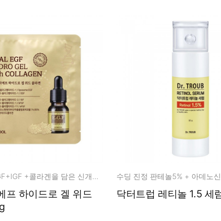
듀얼 EGF+FGF+IGF +콜라겐을 담은 신개념 에이징 멀티 케어
수딩 진정 판테놀5% + 아데노신 
 겔 위드
닥터트럽 레티놀 1.5 세럼
g