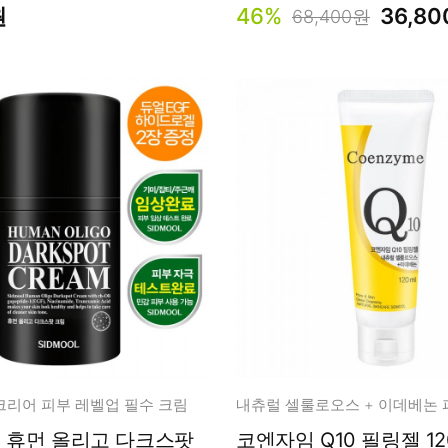
원
46%
36,8
68,400원
크리어 피부 레벨업 필수 크림
스팟
코엔자임 Q10 필링젤 12