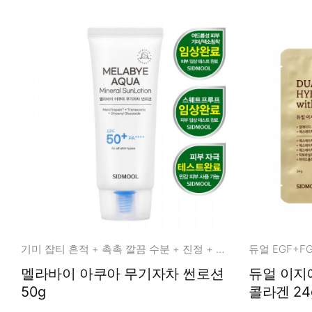
기미 잡티 흔적 + 촉촉 깔끔 수분 + 진정 + 자외선차단
멜라바이 아쿠아 무기자차 썬로션
듀얼 이지에프 하이드로
50g
콜라겐 24