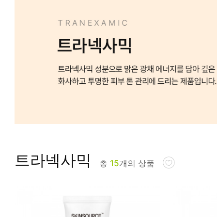
피부타입별
트라넥사믹
총
15
개의 상품