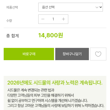
제품선택
수량
14,800
원
총 합계
바로구매
장바구니담기