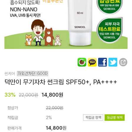
썬케어
덕만이 무기자차 썬크림
SPF50+, PA++++
33
%
14,800원
22,000원
정상가
22,000원
적립금
2%
적립금 정책
등급별 혜택
14,800
원
판매가격