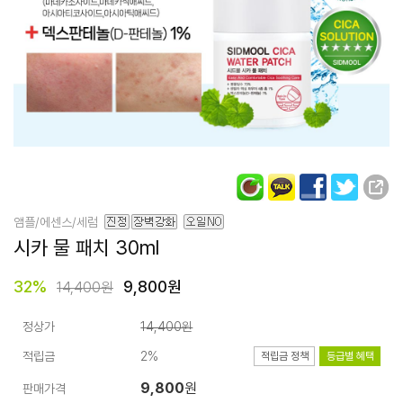
앰플/에센스/세럼
시카 물 패치
30ml
32
%
9,800원
14,400원
정상가
14,400원
적립금
2%
적립금 정책
등급별 혜택
9,800
원
판매가격