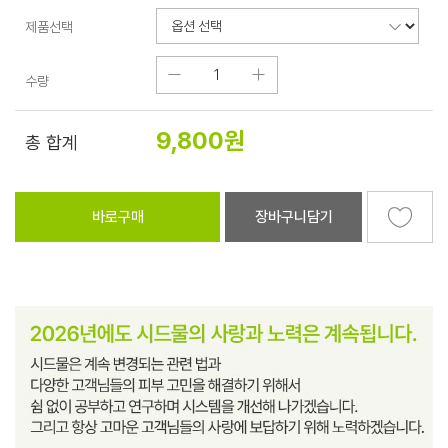
제품선택
수량
9,800
원
총 합계
바로구매
장바구니담기