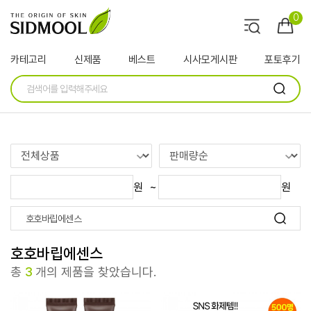
인기검색어
EGF
앰플
수분크림
병풀
판테놀
0
카테고리
신제품
베스트
시사모게시판
포토후기
원
~
원
호호바립에센스
총
3
개의 제품을 찾았습니다.