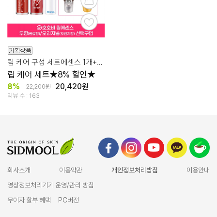
립 케어 구성 세트에센스 1개+립밤 1개+틴트2개
립 케어 세트★8% 할인★
8%
20,420원
22,200원
리뷰 수 : 163
회사소개
이용약관
개인정보처리방침
이용안내
영상정보처리기기 운영/관리 방침
무이자 할부 혜택
PC버전