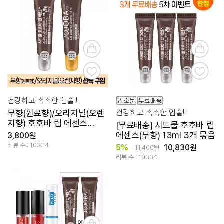
건강하고 촉촉한 입술!!
무향(원료향)/오리지널(오렌
건강하고 촉촉한 입술!!
지향) 호호바 립 에센스
[무료배송] 시드물 호호바 립
13ml [선택구입]
에센스(무향) 13ml 3개 묶음
3,800원
리뷰 수 : 10334
5%
10,830원
11,400원
리뷰 수 : 10334