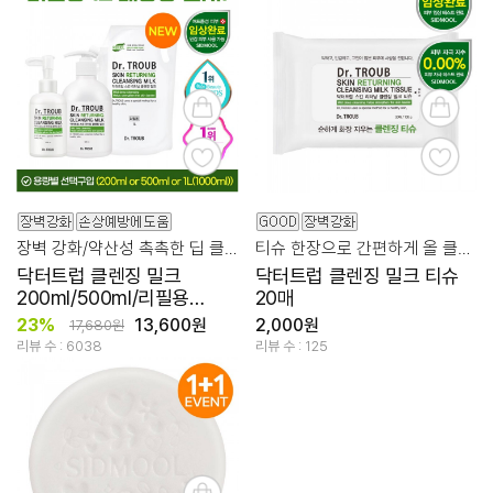
장벽 강화/약산성 촉촉한 딥 클렌징
티슈 한장으로 간편하게 올 클리어!
닥터트럽 클렌징 밀크
닥터트럽 클렌징 밀크 티슈
200ml/500ml/리필용
20매
1L(1000ml) [선택구입]
23%
13,600원
2,000원
17,680원
리뷰 수 : 6038
리뷰 수 : 125