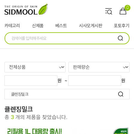
인기검색어
EGF
앰플
수분크림
병풀
판테놀
0
카테고리
신제품
베스트
시사모게시판
포토후기
원
~
원
클렌징밀크
총
3
개의 제품을 찾았습니다.