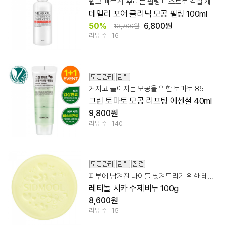
쉽고 빠르게! 뿌리는 필링 미스트로 각질 케어!
데일리 포어 클리닉 모공 필링 100ml
50%
6,800원
13,700원
리뷰 수 : 16
커지고 늘어지는 모공을 위한 토마토 85
그린 토마토 모공 리프팅 에센셜 40ml
9,800원
리뷰 수 : 140
피부에 남겨진 나이를 씻겨드리기 위한 레티놀시카 비누
레티놀 시카 수제비누 100g
8,600원
리뷰 수 : 15