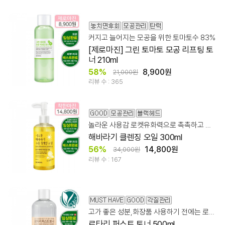
커지고 늘어지는 모공을 위한 토마토수 83%
[제로마진] 그린 토마토 모공 리프팅 토
너 210ml
58%
8,900원
21,000원
리뷰 수 : 365
놀라운 사용감 로켓유화력으로 촉촉하고 깔끔한 클렌징!
해바라기 클렌징 오일 300ml
56%
14,800원
34,000원
리뷰 수 : 167
고가 좋은 성분,화장품 사용하기 전에는 로타리로! 파하 20,000ppm
로타리 퍼스트 토너 500ml