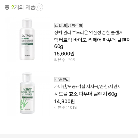
총
2
개의 제품
장벽 관리 부드러운 약산성 순한 클렌져
닥터트럽 바이오 리페어 파우더 클렌져
60g
15,600원
리뷰 수 : 295
카테킨/모공/각질 저자극/순한/세안제
시드물 효소 파우더 클렌져 60g
14,800원
리뷰 수 : 1018